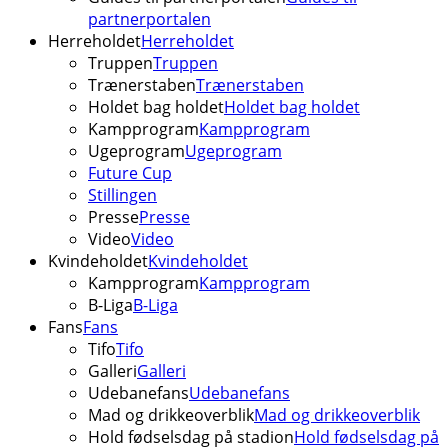
partnerportalen
Herreholdet
Herreholdet
Truppen
Truppen
Trænerstaben
Trænerstaben
Holdet bag holdet
Holdet bag holdet
Kampprogram
Kampprogram
Ugeprogram
Ugeprogram
Future Cup
Stillingen
Presse
Presse
Video
Video
Kvindeholdet
Kvindeholdet
Kampprogram
Kampprogram
B-Liga
B-Liga
Fans
Fans
Tifo
Tifo
Galleri
Galleri
Udebanefans
Udebanefans
Mad og drikkeoverblik
Mad og drikkeoverblik
Hold fødselsdag på stadion
Hold fødselsdag på