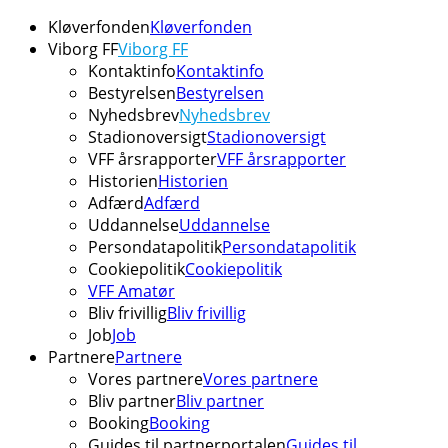
Kløverfonden
Kløverfonden
Viborg FF
Viborg FF
Kontaktinfo
Kontaktinfo
Bestyrelsen
Bestyrelsen
Nyhedsbrev
Nyhedsbrev
Stadionoversigt
Stadionoversigt
VFF årsrapporter
VFF årsrapporter
Historien
Historien
Adfærd
Adfærd
Uddannelse
Uddannelse
Persondatapolitik
Persondatapolitik
Cookiepolitik
Cookiepolitik
VFF Amatør
Bliv frivillig
Bliv frivillig
Job
Job
Partnere
Partnere
Vores partnere
Vores partnere
Bliv partner
Bliv partner
Booking
Booking
Guides til partnerportalen
Guides til