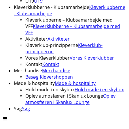
U19
U19
Kløverklubberne - Klubsamarbejde
Kløverklubberne
- Klubsamarbejde
Kløverklubberne – Klubsamarbejde med
VFF
Kløverklubberne – Klubsamarbejde med
VFF
Aktiviteter
Aktiviteter
Kløverklub-principperne
Kløverklub-
principperne
Vores Kløverklubber
Vores Kløverklubber
Kontakt
Kontakt
Merchandise
Merchandise
Besøg Kløvershoppen
Møde & hospitality
Møde & hospitality
Hold møde i en skybox
Hold møde i en skybox
Oplev atmosfæren i Skanlux Lounge
Oplev
atmosfæren i Skanlux Lounge
Søg
Søg