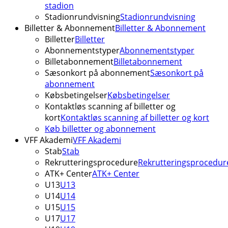
stadion
Stadionrundvisning
Stadionrundvisning
Billetter & Abonnement
Billetter & Abonnement
Billetter
Billetter
Abonnementstyper
Abonnementstyper
Billetabonnement
Billetabonnement
Sæsonkort på abonnement
Sæsonkort på
abonnement
Købsbetingelser
Købsbetingelser
Kontaktløs scanning af billetter og
kort
Kontaktløs scanning af billetter og kort
Køb billetter og abonnement
VFF Akademi
VFF Akademi
Stab
Stab
Rekrutteringsprocedure
Rekrutteringsprocedur
ATK+ Center
ATK+ Center
U13
U13
U14
U14
U15
U15
U17
U17