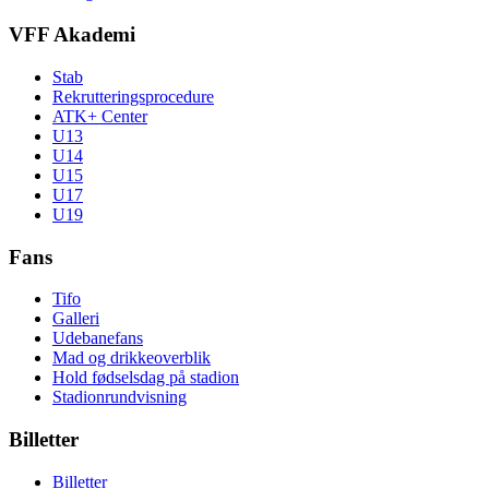
VFF Akademi
Stab
Rekrutteringsprocedure
ATK+ Center
U13
U14
U15
U17
U19
Fans
Tifo
Galleri
Udebanefans
Mad og drikkeoverblik
Hold fødselsdag på stadion
Stadionrundvisning
Billetter
Billetter