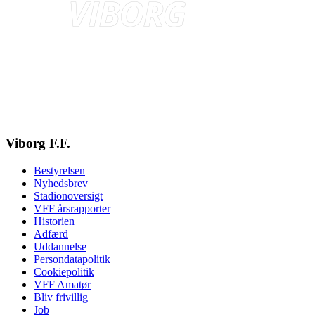
Viborg F.F.
Bestyrelsen
Nyhedsbrev
Stadionoversigt
VFF årsrapporter
Historien
Adfærd
Uddannelse
Persondatapolitik
Cookiepolitik
VFF Amatør
Bliv frivillig
Job