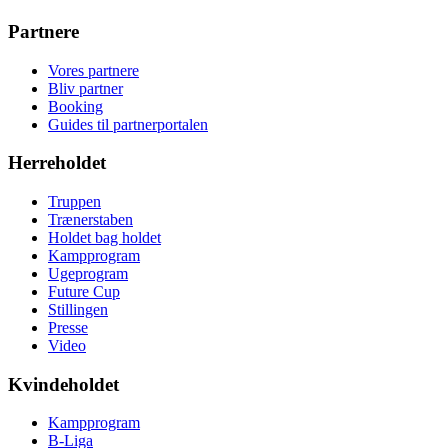
Partnere
Vores partnere
Bliv partner
Booking
Guides til partnerportalen
Herreholdet
Truppen
Trænerstaben
Holdet bag holdet
Kampprogram
Ugeprogram
Future Cup
Stillingen
Presse
Video
Kvindeholdet
Kampprogram
B-Liga