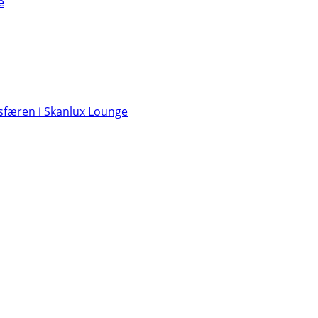
e
færen i Skanlux Lounge