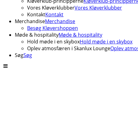
Kløverklub-principperne
Kløverklub-princippern
Vores Kløverklubber
Vores Kløverklubber
Kontakt
Kontakt
Merchandise
Merchandise
Besøg Kløvershoppen
Møde & hospitality
Møde & hospitality
Hold møde i en skybox
Hold møde i en skybox
Oplev atmosfæren i Skanlux Lounge
Oplev atmos
Søg
Søg