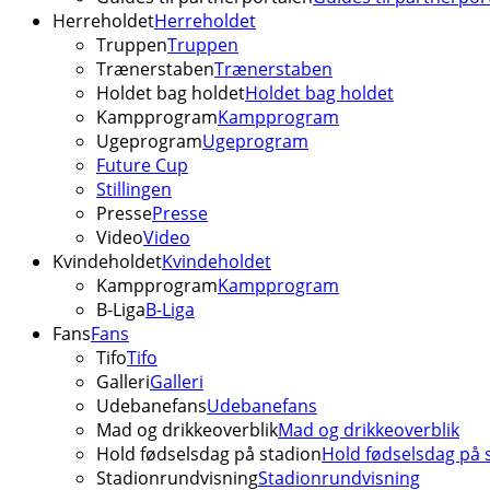
Herreholdet
Herreholdet
Truppen
Truppen
Trænerstaben
Trænerstaben
Holdet bag holdet
Holdet bag holdet
Kampprogram
Kampprogram
Ugeprogram
Ugeprogram
Future Cup
Stillingen
Presse
Presse
Video
Video
Kvindeholdet
Kvindeholdet
Kampprogram
Kampprogram
B-Liga
B-Liga
Fans
Fans
Tifo
Tifo
Galleri
Galleri
Udebanefans
Udebanefans
Mad og drikkeoverblik
Mad og drikkeoverblik
Hold fødselsdag på stadion
Hold fødselsdag på 
Stadionrundvisning
Stadionrundvisning