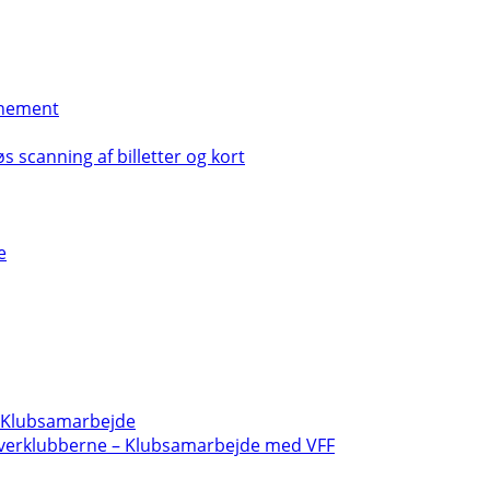
nement
s scanning af billetter og kort
e
- Klubsamarbejde
verklubberne – Klubsamarbejde med VFF