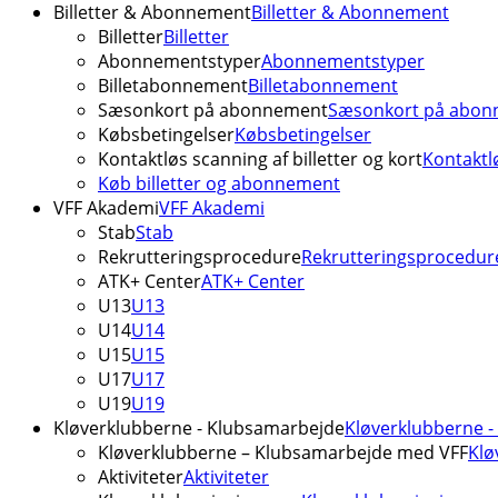
Billetter & Abonnement
Billetter & Abonnement
Billetter
Billetter
Abonnementstyper
Abonnementstyper
Billetabonnement
Billetabonnement
Sæsonkort på abonnement
Sæsonkort på abon
Købsbetingelser
Købsbetingelser
Kontaktløs scanning af billetter og kort
Kontaktlø
Køb billetter og abonnement
VFF Akademi
VFF Akademi
Stab
Stab
Rekrutteringsprocedure
Rekrutteringsprocedur
ATK+ Center
ATK+ Center
U13
U13
U14
U14
U15
U15
U17
U17
U19
U19
Kløverklubberne - Klubsamarbejde
Kløverklubberne 
Kløverklubberne – Klubsamarbejde med VFF
Klø
Aktiviteter
Aktiviteter