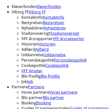
Kløverfonden
Kløverfonden
Viborg FF
Viborg FF
Kontaktinfo
Kontaktinfo
Bestyrelsen
Bestyrelsen
Nyhedsbrev
Nyhedsbrev
Stadionoversigt
Stadionoversigt
VFF årsrapporter
VFF årsrapporter
Historien
Historien
Adfærd
Adfærd
Uddannelse
Uddannelse
Persondatapolitik
Persondatapolitik
Cookiepolitik
Cookiepolitik
VFF Amatør
Bliv frivillig
Bliv frivillig
Job
Job
Partnere
Partnere
Vores partnere
Vores partnere
Bliv partner
Bliv partner
Booking
Booking
Guides til partnerportalen
Guides til partnerpor