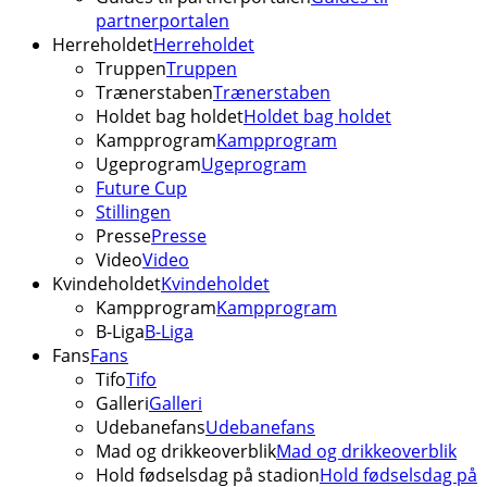
partnerportalen
Herreholdet
Herreholdet
Truppen
Truppen
Trænerstaben
Trænerstaben
Holdet bag holdet
Holdet bag holdet
Kampprogram
Kampprogram
Ugeprogram
Ugeprogram
Future Cup
Stillingen
Presse
Presse
Video
Video
Kvindeholdet
Kvindeholdet
Kampprogram
Kampprogram
B-Liga
B-Liga
Fans
Fans
Tifo
Tifo
Galleri
Galleri
Udebanefans
Udebanefans
Mad og drikkeoverblik
Mad og drikkeoverblik
Hold fødselsdag på stadion
Hold fødselsdag på