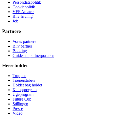
Persondatapolitik
Cookiepolitik
VFF Amatør
Bliv frivillig
Job
Partnere
Vores partnere
Bliv partner
Booking
Guides til partnerportalen
Herreholdet
Truppen
Trænerstaben
Holdet bag holdet
Kampprogram
Ugeprogram
Future Cup
Stillingen
Presse
Video