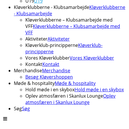
U19
U19
Kløverklubberne - Klubsamarbejde
Kløverklubberne
- Klubsamarbejde
Kløverklubberne – Klubsamarbejde med
VFF
Kløverklubberne – Klubsamarbejde med
VFF
Aktiviteter
Aktiviteter
Kløverklub-principperne
Kløverklub-
principperne
Vores Kløverklubber
Vores Kløverklubber
Kontakt
Kontakt
Merchandise
Merchandise
Besøg Kløvershoppen
Møde & hospitality
Møde & hospitality
Hold møde i en skybox
Hold møde i en skybox
Oplev atmosfæren i Skanlux Lounge
Oplev
atmosfæren i Skanlux Lounge
Søg
Søg