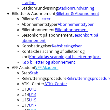
stadion
Stadionrundvisning
Stadionrundvisning
Billetter & Abonnement
Billetter & Abonnement
Billetter
Billetter
Abonnementstyper
Abonnementstyper
Billetabonnement
Billetabonnement
Sæsonkort på abonnement
Sæsonkort på
abonnement
Købsbetingelser
Købsbetingelser
Kontaktløs scanning af billetter og
kort
Kontaktløs scanning af billetter og kort
Køb billetter og abonnement
VFF Akademi
VFF Akademi
Stab
Stab
Rekrutteringsprocedure
Rekrutteringsprocedur
ATK+ Center
ATK+ Center
U13
U13
U14
U14
U15
U15
U17
U17