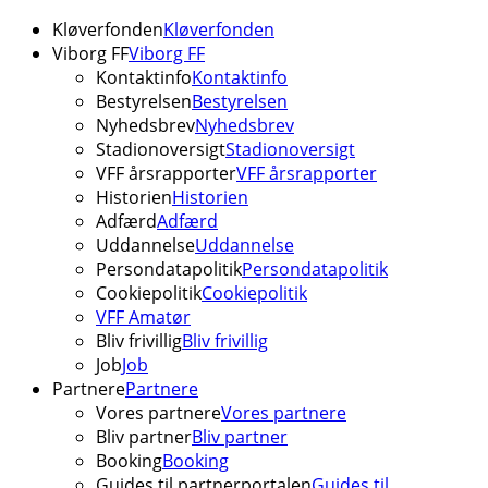
Kløverfonden
Kløverfonden
Viborg FF
Viborg FF
Kontaktinfo
Kontaktinfo
Bestyrelsen
Bestyrelsen
Nyhedsbrev
Nyhedsbrev
Stadionoversigt
Stadionoversigt
VFF årsrapporter
VFF årsrapporter
Historien
Historien
Adfærd
Adfærd
Uddannelse
Uddannelse
Persondatapolitik
Persondatapolitik
Cookiepolitik
Cookiepolitik
VFF Amatør
Bliv frivillig
Bliv frivillig
Job
Job
Partnere
Partnere
Vores partnere
Vores partnere
Bliv partner
Bliv partner
Booking
Booking
Guides til partnerportalen
Guides til