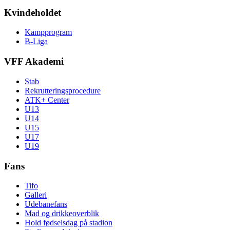
Kvindeholdet
Kampprogram
B-Liga
VFF Akademi
Stab
Rekrutteringsprocedure
ATK+ Center
U13
U14
U15
U17
U19
Fans
Tifo
Galleri
Udebanefans
Mad og drikkeoverblik
Hold fødselsdag på stadion