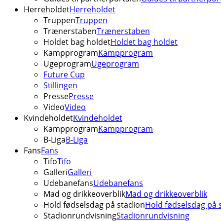
Herreholdet
Herreholdet
Truppen
Truppen
Trænerstaben
Trænerstaben
Holdet bag holdet
Holdet bag holdet
Kampprogram
Kampprogram
Ugeprogram
Ugeprogram
Future Cup
Stillingen
Presse
Presse
Video
Video
Kvindeholdet
Kvindeholdet
Kampprogram
Kampprogram
B-Liga
B-Liga
Fans
Fans
Tifo
Tifo
Galleri
Galleri
Udebanefans
Udebanefans
Mad og drikkeoverblik
Mad og drikkeoverblik
Hold fødselsdag på stadion
Hold fødselsdag på 
Stadionrundvisning
Stadionrundvisning