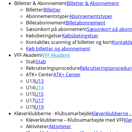
Billetter & Abonnement
Billetter & Abonnement
Billetter
Billetter
Abonnementstyper
Abonnementstyper
Billetabonnement
Billetabonnement
Sæsonkort på abonnement
Sæsonkort på abon
Købsbetingelser
Købsbetingelser
Kontaktløs scanning af billetter og kort
Kontaktlø
Køb billetter og abonnement
VFF Akademi
VFF Akademi
Stab
Stab
Rekrutteringsprocedure
Rekrutteringsprocedur
ATK+ Center
ATK+ Center
U13
U13
U14
U14
U15
U15
U17
U17
U19
U19
Kløverklubberne - Klubsamarbejde
Kløverklubberne 
Kløverklubberne – Klubsamarbejde med VFF
Klø
Aktiviteter
Aktiviteter