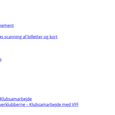
nement
s scanning af billetter og kort
e
- Klubsamarbejde
verklubberne – Klubsamarbejde med VFF