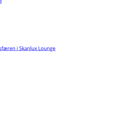
e
færen i Skanlux Lounge