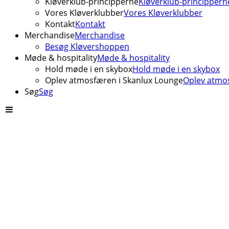
Kløverklub-principperne
Kløverklub-princippern
Vores Kløverklubber
Vores Kløverklubber
Kontakt
Kontakt
Merchandise
Merchandise
Besøg Kløvershoppen
Møde & hospitality
Møde & hospitality
Hold møde i en skybox
Hold møde i en skybox
Oplev atmosfæren i Skanlux Lounge
Oplev atmos
Søg
Søg