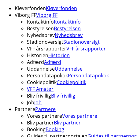
Kløverfonden
Kløverfonden
Viborg FF
Viborg FF
Kontaktinfo
Kontaktinfo
Bestyrelsen
Bestyrelsen
Nyhedsbrev
Nyhedsbrev
Stadionoversigt
Stadionoversigt
VFF årsrapporter
VFF årsrapporter
Historien
Historien
Adfærd
Adfærd
Uddannelse
Uddannelse
Persondatapolitik
Persondatapolitik
Cookiepolitik
Cookiepolitik
VFF Amatør
Bliv frivillig
Bliv frivillig
Job
Job
Partnere
Partnere
Vores partnere
Vores partnere
Bliv partner
Bliv partner
Booking
Booking
Guides til partnerportalen
Guides til partnerpor