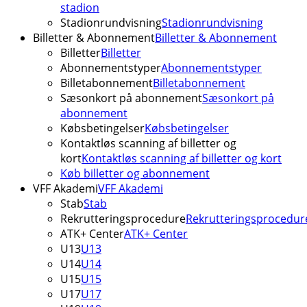
stadion
Stadionrundvisning
Stadionrundvisning
Billetter & Abonnement
Billetter & Abonnement
Billetter
Billetter
Abonnementstyper
Abonnementstyper
Billetabonnement
Billetabonnement
Sæsonkort på abonnement
Sæsonkort på
abonnement
Købsbetingelser
Købsbetingelser
Kontaktløs scanning af billetter og
kort
Kontaktløs scanning af billetter og kort
Køb billetter og abonnement
VFF Akademi
VFF Akademi
Stab
Stab
Rekrutteringsprocedure
Rekrutteringsprocedur
ATK+ Center
ATK+ Center
U13
U13
U14
U14
U15
U15
U17
U17