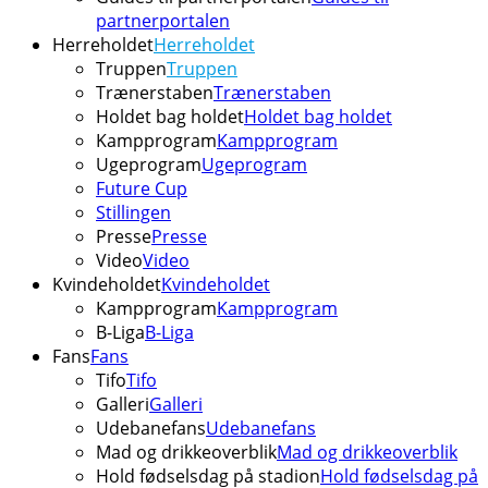
partnerportalen
Herreholdet
Herreholdet
Truppen
Truppen
Trænerstaben
Trænerstaben
Holdet bag holdet
Holdet bag holdet
Kampprogram
Kampprogram
Ugeprogram
Ugeprogram
Future Cup
Stillingen
Presse
Presse
Video
Video
Kvindeholdet
Kvindeholdet
Kampprogram
Kampprogram
B-Liga
B-Liga
Fans
Fans
Tifo
Tifo
Galleri
Galleri
Udebanefans
Udebanefans
Mad og drikkeoverblik
Mad og drikkeoverblik
Hold fødselsdag på stadion
Hold fødselsdag på