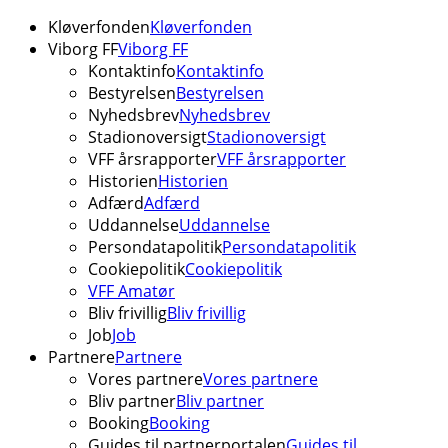
Kløverfonden
Kløverfonden
Viborg FF
Viborg FF
Kontaktinfo
Kontaktinfo
Bestyrelsen
Bestyrelsen
Nyhedsbrev
Nyhedsbrev
Stadionoversigt
Stadionoversigt
VFF årsrapporter
VFF årsrapporter
Historien
Historien
Adfærd
Adfærd
Uddannelse
Uddannelse
Persondatapolitik
Persondatapolitik
Cookiepolitik
Cookiepolitik
VFF Amatør
Bliv frivillig
Bliv frivillig
Job
Job
Partnere
Partnere
Vores partnere
Vores partnere
Bliv partner
Bliv partner
Booking
Booking
Guides til partnerportalen
Guides til