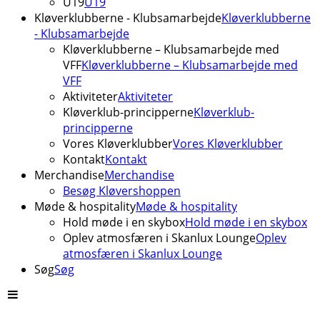
U19
U19
Kløverklubberne - Klubsamarbejde
Kløverklubberne
- Klubsamarbejde
Kløverklubberne – Klubsamarbejde med
VFF
Kløverklubberne – Klubsamarbejde med
VFF
Aktiviteter
Aktiviteter
Kløverklub-principperne
Kløverklub-
principperne
Vores Kløverklubber
Vores Kløverklubber
Kontakt
Kontakt
Merchandise
Merchandise
Besøg Kløvershoppen
Møde & hospitality
Møde & hospitality
Hold møde i en skybox
Hold møde i en skybox
Oplev atmosfæren i Skanlux Lounge
Oplev
atmosfæren i Skanlux Lounge
Søg
Søg