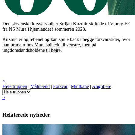
Den slovenske forsvarsspiller Srdjan Kuzmic skiftede til Viborg FF
fra NS Mura i hjemlandet i sommeren 2023.
Kuzmic er højrebenet og kan spille back i begge forsvarssider, hvor
han primært hos Mura spillede til venstre, men på
ungdomslandsholdene til højre.
<
Hele truppen
|
Målmænd
|
Forsvar
|
Midtbane
|
Angribere
>
Relaterede nyheder