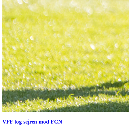
VFF tog sejren mod FCN