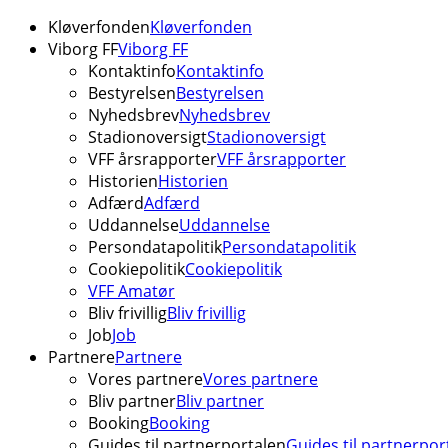
Kløverfonden
Kløverfonden
Viborg FF
Viborg FF
Kontaktinfo
Kontaktinfo
Bestyrelsen
Bestyrelsen
Nyhedsbrev
Nyhedsbrev
Stadionoversigt
Stadionoversigt
VFF årsrapporter
VFF årsrapporter
Historien
Historien
Adfærd
Adfærd
Uddannelse
Uddannelse
Persondatapolitik
Persondatapolitik
Cookiepolitik
Cookiepolitik
VFF Amatør
Bliv frivillig
Bliv frivillig
Job
Job
Partnere
Partnere
Vores partnere
Vores partnere
Bliv partner
Bliv partner
Booking
Booking
Guides til partnerportalen
Guides til partnerpor