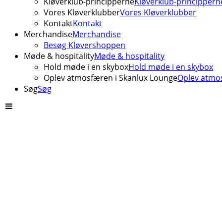
Kløverklub-principperne
Kløverklub-princippern
Vores Kløverklubber
Vores Kløverklubber
Kontakt
Kontakt
Merchandise
Merchandise
Besøg Kløvershoppen
Møde & hospitality
Møde & hospitality
Hold møde i en skybox
Hold møde i en skybox
Oplev atmosfæren i Skanlux Lounge
Oplev atmos
Søg
Søg