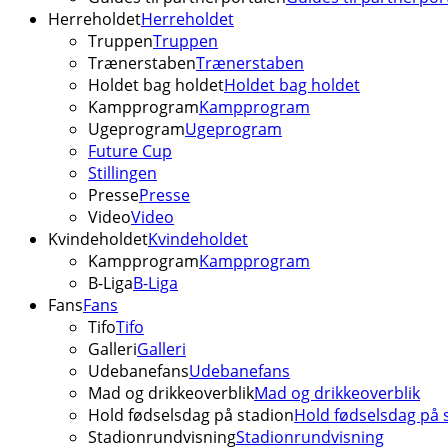
Herreholdet
Herreholdet
Truppen
Truppen
Trænerstaben
Trænerstaben
Holdet bag holdet
Holdet bag holdet
Kampprogram
Kampprogram
Ugeprogram
Ugeprogram
Future Cup
Stillingen
Presse
Presse
Video
Video
Kvindeholdet
Kvindeholdet
Kampprogram
Kampprogram
B-Liga
B-Liga
Fans
Fans
Tifo
Tifo
Galleri
Galleri
Udebanefans
Udebanefans
Mad og drikkeoverblik
Mad og drikkeoverblik
Hold fødselsdag på stadion
Hold fødselsdag på 
Stadionrundvisning
Stadionrundvisning