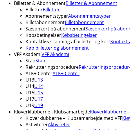
Billetter & Abonnement
Billetter & Abonnement
Billetter
Billetter
Abonnementstyper
Abonnementstyper
Billetabonnement
Billetabonnement
Sæsonkort på abonnement
Sæsonkort på abon
Købsbetingelser
Købsbetingelser
Kontaktløs scanning af billetter og kort
Kontaktlø
Køb billetter og abonnement
VFF Akademi
VFF Akademi
Stab
Stab
Rekrutteringsprocedure
Rekrutteringsprocedur
ATK+ Center
ATK+ Center
U13
U13
U14
U14
U15
U15
U17
U17
U19
U19
Kløverklubberne - Klubsamarbejde
Kløverklubberne 
Kløverklubberne – Klubsamarbejde med VFF
Klø
Aktiviteter
Aktiviteter