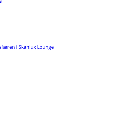
e
færen i Skanlux Lounge