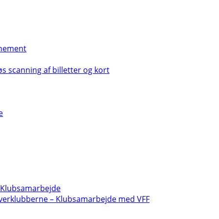
nement
s scanning af billetter og kort
e
- Klubsamarbejde
verklubberne – Klubsamarbejde med VFF