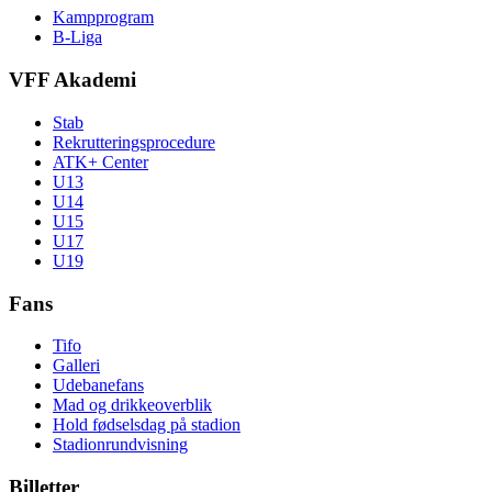
Kampprogram
B-Liga
VFF Akademi
Stab
Rekrutteringsprocedure
ATK+ Center
U13
U14
U15
U17
U19
Fans
Tifo
Galleri
Udebanefans
Mad og drikkeoverblik
Hold fødselsdag på stadion
Stadionrundvisning
Billetter