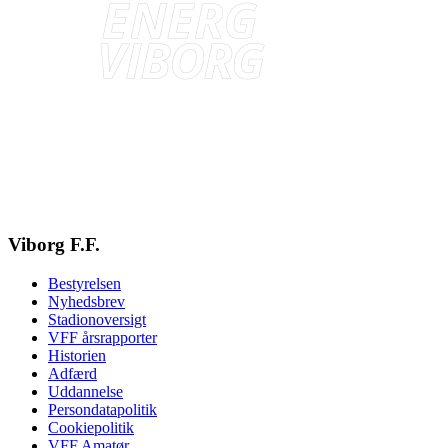
Viborg F.F.
Bestyrelsen
Nyhedsbrev
Stadionoversigt
VFF årsrapporter
Historien
Adfærd
Uddannelse
Persondatapolitik
Cookiepolitik
VFF Amatør