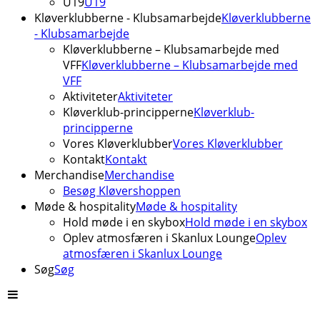
U19
U19
Kløverklubberne - Klubsamarbejde
Kløverklubberne
- Klubsamarbejde
Kløverklubberne – Klubsamarbejde med
VFF
Kløverklubberne – Klubsamarbejde med
VFF
Aktiviteter
Aktiviteter
Kløverklub-principperne
Kløverklub-
principperne
Vores Kløverklubber
Vores Kløverklubber
Kontakt
Kontakt
Merchandise
Merchandise
Besøg Kløvershoppen
Møde & hospitality
Møde & hospitality
Hold møde i en skybox
Hold møde i en skybox
Oplev atmosfæren i Skanlux Lounge
Oplev
atmosfæren i Skanlux Lounge
Søg
Søg