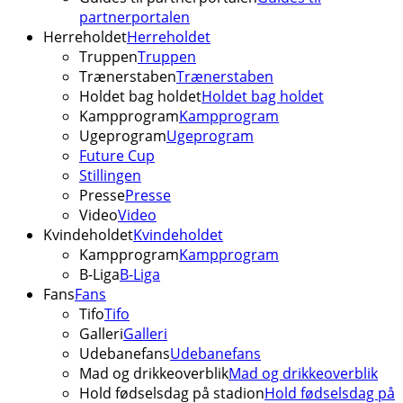
partnerportalen
Herreholdet
Herreholdet
Truppen
Truppen
Trænerstaben
Trænerstaben
Holdet bag holdet
Holdet bag holdet
Kampprogram
Kampprogram
Ugeprogram
Ugeprogram
Future Cup
Stillingen
Presse
Presse
Video
Video
Kvindeholdet
Kvindeholdet
Kampprogram
Kampprogram
B-Liga
B-Liga
Fans
Fans
Tifo
Tifo
Galleri
Galleri
Udebanefans
Udebanefans
Mad og drikkeoverblik
Mad og drikkeoverblik
Hold fødselsdag på stadion
Hold fødselsdag på