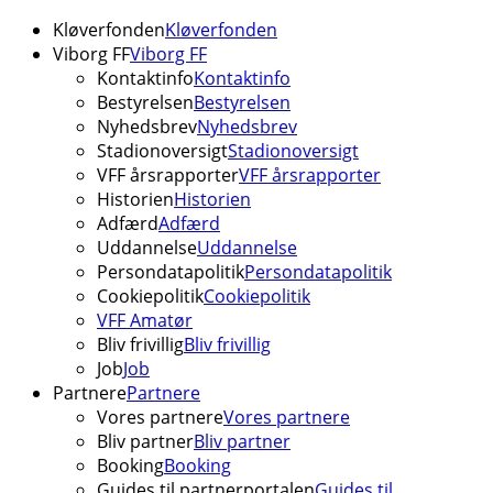
Kløverfonden
Kløverfonden
Viborg FF
Viborg FF
Kontaktinfo
Kontaktinfo
Bestyrelsen
Bestyrelsen
Nyhedsbrev
Nyhedsbrev
Stadionoversigt
Stadionoversigt
VFF årsrapporter
VFF årsrapporter
Historien
Historien
Adfærd
Adfærd
Uddannelse
Uddannelse
Persondatapolitik
Persondatapolitik
Cookiepolitik
Cookiepolitik
VFF Amatør
Bliv frivillig
Bliv frivillig
Job
Job
Partnere
Partnere
Vores partnere
Vores partnere
Bliv partner
Bliv partner
Booking
Booking
Guides til partnerportalen
Guides til