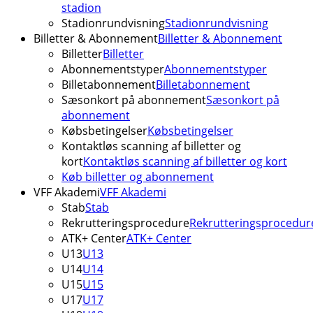
stadion
Stadionrundvisning
Stadionrundvisning
Billetter & Abonnement
Billetter & Abonnement
Billetter
Billetter
Abonnementstyper
Abonnementstyper
Billetabonnement
Billetabonnement
Sæsonkort på abonnement
Sæsonkort på
abonnement
Købsbetingelser
Købsbetingelser
Kontaktløs scanning af billetter og
kort
Kontaktløs scanning af billetter og kort
Køb billetter og abonnement
VFF Akademi
VFF Akademi
Stab
Stab
Rekrutteringsprocedure
Rekrutteringsprocedur
ATK+ Center
ATK+ Center
U13
U13
U14
U14
U15
U15
U17
U17