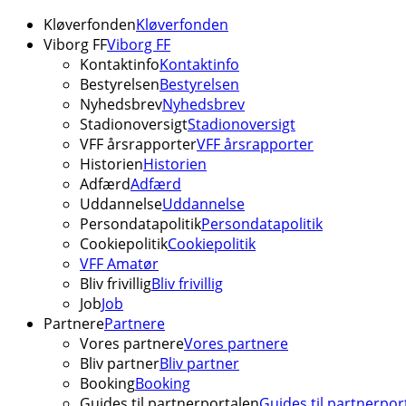
Kløverfonden
Kløverfonden
Viborg FF
Viborg FF
Kontaktinfo
Kontaktinfo
Bestyrelsen
Bestyrelsen
Nyhedsbrev
Nyhedsbrev
Stadionoversigt
Stadionoversigt
VFF årsrapporter
VFF årsrapporter
Historien
Historien
Adfærd
Adfærd
Uddannelse
Uddannelse
Persondatapolitik
Persondatapolitik
Cookiepolitik
Cookiepolitik
VFF Amatør
Bliv frivillig
Bliv frivillig
Job
Job
Partnere
Partnere
Vores partnere
Vores partnere
Bliv partner
Bliv partner
Booking
Booking
Guides til partnerportalen
Guides til partnerpor