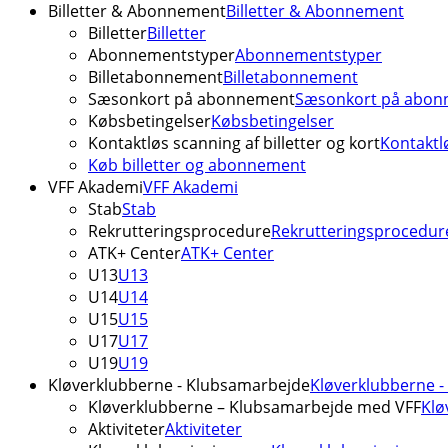
Billetter & Abonnement
Billetter & Abonnement
Billetter
Billetter
Abonnementstyper
Abonnementstyper
Billetabonnement
Billetabonnement
Sæsonkort på abonnement
Sæsonkort på abon
Købsbetingelser
Købsbetingelser
Kontaktløs scanning af billetter og kort
Kontaktlø
Køb billetter og abonnement
VFF Akademi
VFF Akademi
Stab
Stab
Rekrutteringsprocedure
Rekrutteringsprocedur
ATK+ Center
ATK+ Center
U13
U13
U14
U14
U15
U15
U17
U17
U19
U19
Kløverklubberne - Klubsamarbejde
Kløverklubberne 
Kløverklubberne – Klubsamarbejde med VFF
Klø
Aktiviteter
Aktiviteter