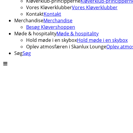
Kløverklub-principperne
Kløverklub-princippern
Vores Kløverklubber
Vores Kløverklubber
Kontakt
Kontakt
Merchandise
Merchandise
Besøg Kløvershoppen
Møde & hospitality
Møde & hospitality
Hold møde i en skybox
Hold møde i en skybox
Oplev atmosfæren i Skanlux Lounge
Oplev atmos
Søg
Søg