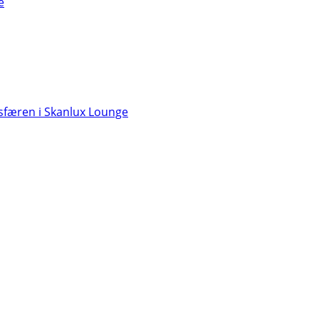
e
færen i Skanlux Lounge