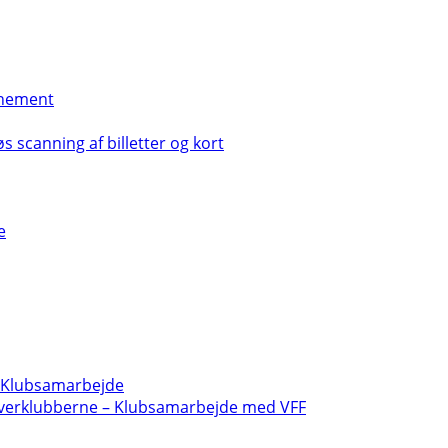
nement
s scanning af billetter og kort
e
- Klubsamarbejde
verklubberne – Klubsamarbejde med VFF