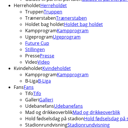
Herreholdet
Herreholdet
Truppen
Truppen
Trænerstaben
Trænerstaben
Holdet bag holdet
Holdet bag holdet
Kampprogram
Kampprogram
Ugeprogram
Ugeprogram
Future Cup
Stillingen
Presse
Presse
Video
Video
Kvindeholdet
Kvindeholdet
Kampprogram
Kampprogram
B-Liga
B-Liga
Fans
Fans
Tifo
Tifo
Galleri
Galleri
Udebanefans
Udebanefans
Mad og drikkeoverblik
Mad og drikkeoverblik
Hold fødselsdag på stadion
Hold fødselsdag på 
Stadionrundvisning
Stadionrundvisning