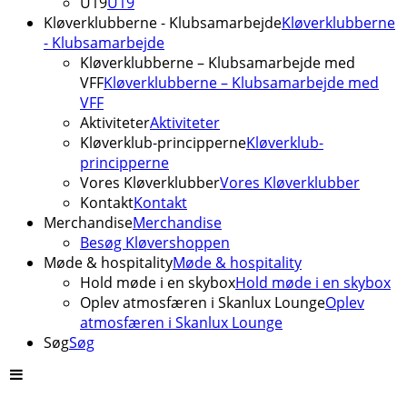
U19
U19
Kløverklubberne - Klubsamarbejde
Kløverklubberne
- Klubsamarbejde
Kløverklubberne – Klubsamarbejde med
VFF
Kløverklubberne – Klubsamarbejde med
VFF
Aktiviteter
Aktiviteter
Kløverklub-principperne
Kløverklub-
principperne
Vores Kløverklubber
Vores Kløverklubber
Kontakt
Kontakt
Merchandise
Merchandise
Besøg Kløvershoppen
Møde & hospitality
Møde & hospitality
Hold møde i en skybox
Hold møde i en skybox
Oplev atmosfæren i Skanlux Lounge
Oplev
atmosfæren i Skanlux Lounge
Søg
Søg