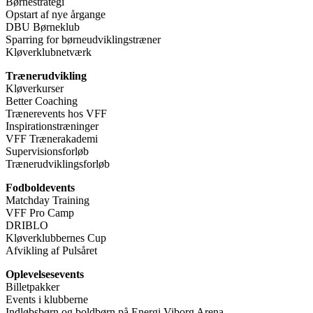
Børnestrategi
Opstart af nye årgange
DBU Børneklub
Sparring for børneudviklingstræner
Kløverklubnetværk
Trænerudvikling
Kløverkurser
Better Coaching
Trænerevents hos VFF
Inspirationstræninger
VFF Trænerakademi
Supervisionsforløb
Trænerudviklingsforløb
Fodboldevents
Matchday Training
VFF Pro Camp
DRIBLO
Kløverklubbernes Cup
Afvikling af Pulsåret
Oplevelsesevents
Billetpakker
Events i klubberne
Indløbsbørn og boldbørn på Energi Viborg Arena