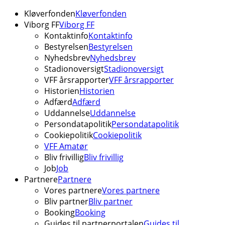
Kløverfonden
Kløverfonden
Viborg FF
Viborg FF
Kontaktinfo
Kontaktinfo
Bestyrelsen
Bestyrelsen
Nyhedsbrev
Nyhedsbrev
Stadionoversigt
Stadionoversigt
VFF årsrapporter
VFF årsrapporter
Historien
Historien
Adfærd
Adfærd
Uddannelse
Uddannelse
Persondatapolitik
Persondatapolitik
Cookiepolitik
Cookiepolitik
VFF Amatør
Bliv frivillig
Bliv frivillig
Job
Job
Partnere
Partnere
Vores partnere
Vores partnere
Bliv partner
Bliv partner
Booking
Booking
Guides til partnerportalen
Guides til