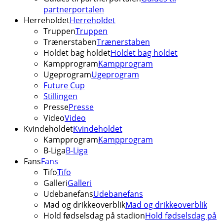
partnerportalen
Herreholdet
Herreholdet
Truppen
Truppen
Trænerstaben
Trænerstaben
Holdet bag holdet
Holdet bag holdet
Kampprogram
Kampprogram
Ugeprogram
Ugeprogram
Future Cup
Stillingen
Presse
Presse
Video
Video
Kvindeholdet
Kvindeholdet
Kampprogram
Kampprogram
B-Liga
B-Liga
Fans
Fans
Tifo
Tifo
Galleri
Galleri
Udebanefans
Udebanefans
Mad og drikkeoverblik
Mad og drikkeoverblik
Hold fødselsdag på stadion
Hold fødselsdag på