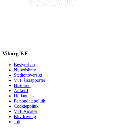
Viborg F.F.
Bestyrelsen
Nyhedsbrev
Stadionoversigt
VFF årsrapporter
Historien
Adfærd
Uddannelse
Persondatapolitik
Cookiepolitik
VFF Amatør
Bliv frivillig
Job