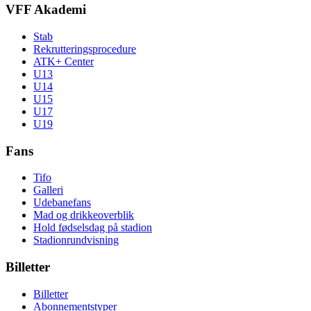
VFF Akademi
Stab
Rekrutteringsprocedure
ATK+ Center
U13
U14
U15
U17
U19
Fans
Tifo
Galleri
Udebanefans
Mad og drikkeoverblik
Hold fødselsdag på stadion
Stadionrundvisning
Billetter
Billetter
Abonnementstyper