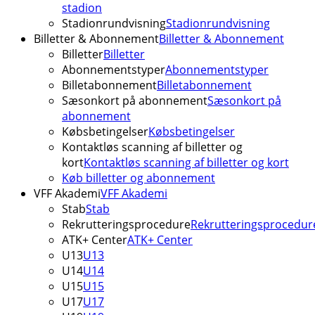
stadion
Stadionrundvisning
Stadionrundvisning
Billetter & Abonnement
Billetter & Abonnement
Billetter
Billetter
Abonnementstyper
Abonnementstyper
Billetabonnement
Billetabonnement
Sæsonkort på abonnement
Sæsonkort på
abonnement
Købsbetingelser
Købsbetingelser
Kontaktløs scanning af billetter og
kort
Kontaktløs scanning af billetter og kort
Køb billetter og abonnement
VFF Akademi
VFF Akademi
Stab
Stab
Rekrutteringsprocedure
Rekrutteringsprocedur
ATK+ Center
ATK+ Center
U13
U13
U14
U14
U15
U15
U17
U17