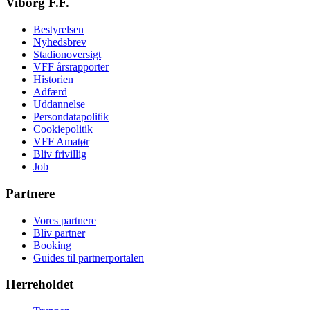
Viborg F.F.
Bestyrelsen
Nyhedsbrev
Stadionoversigt
VFF årsrapporter
Historien
Adfærd
Uddannelse
Persondatapolitik
Cookiepolitik
VFF Amatør
Bliv frivillig
Job
Partnere
Vores partnere
Bliv partner
Booking
Guides til partnerportalen
Herreholdet