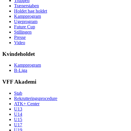
Truppen
Trænerstaben
Holdet bag holdet
Kampprogram
Ugeprogram
Future Cup
Stillingen
Presse
Video
Kvindeholdet
Kampprogram
B-Liga
VFF Akademi
Stab
Rekrutteringsprocedure
ATK+ Center
U13
U14
U15
U17
U19