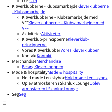
U19
U19
Kløverklubberne - Klubsamarbejde
Kløverklubberne
- Klubsamarbejde
Kløverklubberne – Klubsamarbejde med
VFF
Kløverklubberne – Klubsamarbejde med
VFF
Aktiviteter
Aktiviteter
Kløverklub-principperne
Kløverklub-
principperne
Vores Kløverklubber
Vores Kløverklubber
Kontakt
Kontakt
Merchandise
Merchandise
Besøg Kløvershoppen
Møde & hospitality
Møde & hospitality
Hold møde i en skybox
Hold møde i en skybox
Oplev atmosfæren i Skanlux Lounge
Oplev
atmosfæren i Skanlux Lounge
Søg
Søg