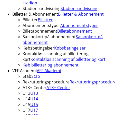
stadion
Stadionrundvisning
Stadionrundvisning
Billetter & Abonnement
Billetter & Abonnement
Billetter
Billetter
Abonnementstyper
Abonnementstyper
Billetabonnement
Billetabonnement
Sæsonkort på abonnement
Sæsonkort på
abonnement
Købsbetingelser
Købsbetingelser
Kontaktløs scanning af billetter og
kort
Kontaktløs scanning af billetter og kort
Køb billetter og abonnement
VFF Akademi
VFF Akademi
Stab
Stab
Rekrutteringsprocedure
Rekrutteringsprocedur
ATK+ Center
ATK+ Center
U13
U13
U14
U14
U15
U15
U17
U17