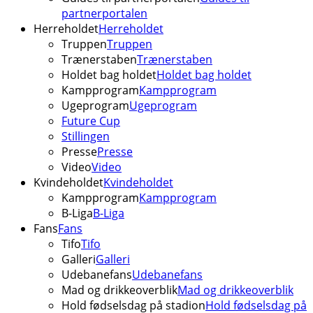
partnerportalen
Herreholdet
Herreholdet
Truppen
Truppen
Trænerstaben
Trænerstaben
Holdet bag holdet
Holdet bag holdet
Kampprogram
Kampprogram
Ugeprogram
Ugeprogram
Future Cup
Stillingen
Presse
Presse
Video
Video
Kvindeholdet
Kvindeholdet
Kampprogram
Kampprogram
B-Liga
B-Liga
Fans
Fans
Tifo
Tifo
Galleri
Galleri
Udebanefans
Udebanefans
Mad og drikkeoverblik
Mad og drikkeoverblik
Hold fødselsdag på stadion
Hold fødselsdag på