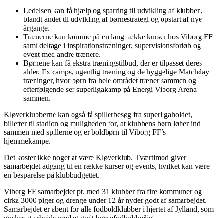
Ledelsen kan få hjælp og sparring til udvikling af klubben,
blandt andet til udvikling af børnestrategi og opstart af nye
årgange.
Trænerne kan komme på en lang række kurser hos Viborg FF
samt deltage i inspirationstræninger, supervisionsforløb og
event med andre trænere.
Børnene kan få ekstra træningstilbud, der er tilpasset deres
alder. Fx camps, ugentlig træning og de hyggelige Matchday-
træninger, hvor børn fra hele området træner sammen og
efterfølgende ser superligakamp på Energi Viborg Arena
sammen.
Kløverklubberne kan også få spillerbesøg fra superligaholdet,
billetter til stadion og muligheden for, at klubbens børn løber ind
sammen med spillerne og er boldbørn til Viborg FF’s
hjemmekampe.
Det koster ikke noget at være Kløverklub. Tværtimod giver
samarbejdet adgang til en række kurser og events, hvilket kan være
en besparelse på klubbudgettet.
Viborg FF samarbejder pt. med 31 klubber fra fire kommuner og
cirka 3000 piger og drenge under 12 år nyder godt af samarbejdet.
Samarbejdet er åbent for alle fodboldklubber i hjertet af Jylland, som
ønsker at arbejde med et godt børnefodboldmiljø.