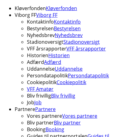
Kløverfonden
Kløverfonden
Viborg FF
Viborg FF
Kontaktinfo
Kontaktinfo
Bestyrelsen
Bestyrelsen
Nyhedsbrev
Nyhedsbrev
Stadionoversigt
Stadionoversigt
VFF årsrapporter
VFF årsrapporter
Historien
Historien
Adfærd
Adfærd
Uddannelse
Uddannelse
Persondatapolitik
Persondatapolitik
Cookiepolitik
Cookiepolitik
VFF Amatør
Bliv frivillig
Bliv frivillig
Job
Job
Partnere
Partnere
Vores partnere
Vores partnere
Bliv partner
Bliv partner
Booking
Booking
Guides til partnerportalen
Guides til