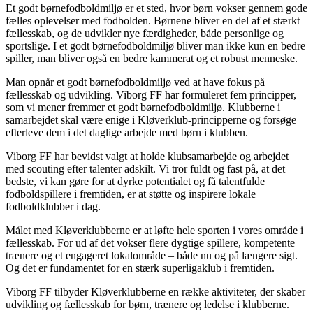
Et godt børnefodboldmiljø er et sted, hvor børn vokser gennem gode
fælles oplevelser med fodbolden. Børnene bliver en del af et stærkt
fællesskab, og de udvikler nye færdigheder, både personlige og
sportslige. I et godt børnefodboldmiljø bliver man ikke kun en bedre
spiller, man bliver også en bedre kammerat og et robust menneske.
Man opnår et godt børnefodboldmiljø ved at have fokus på
fællesskab og udvikling. Viborg FF har formuleret fem principper,
som vi mener fremmer et godt børnefodboldmiljø. Klubberne i
samarbejdet skal være enige i Kløverklub-principperne og forsøge
efterleve dem i det daglige arbejde med børn i klubben.
Viborg FF har bevidst valgt at holde klubsamarbejde og arbejdet
med scouting efter talenter adskilt. Vi tror fuldt og fast på, at det
bedste, vi kan gøre for at dyrke potentialet og få talentfulde
fodboldspillere i fremtiden, er at støtte og inspirere lokale
fodboldklubber i dag.
Målet med Kløverklubberne er at løfte hele sporten i vores område i
fællesskab. For ud af det vokser flere dygtige spillere, kompetente
trænere og et engageret lokalområde – både nu og på længere sigt.
Og det er fundamentet for en stærk superligaklub i fremtiden.
Viborg FF tilbyder Kløverklubberne en række aktiviteter, der skaber
udvikling og fællesskab for børn, trænere og ledelse i klubberne.