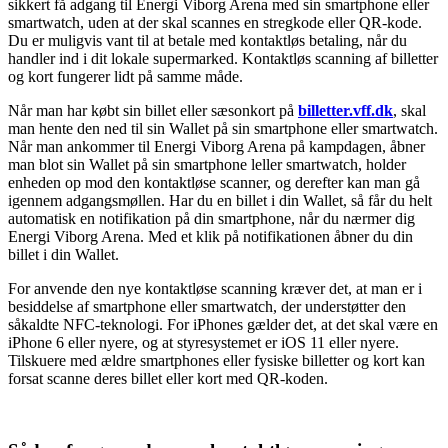
sikkert få adgang til Energi Viborg Arena med sin smartphone eller
smartwatch, uden at der skal scannes en stregkode eller QR-kode.
Du er muligvis vant til at betale med kontaktløs betaling, når du
handler ind i dit lokale supermarked. Kontaktløs scanning af billetter
og kort fungerer lidt på samme måde.
Når man har købt sin billet eller sæsonkort på
billetter.vff.dk
, skal
man hente den ned til sin Wallet på sin smartphone eller smartwatch.
Når man ankommer til Energi Viborg Arena på kampdagen, åbner
man blot sin Wallet på sin smartphone leller smartwatch, holder
enheden op mod den kontaktløse scanner, og derefter kan man gå
igennem adgangsmøllen. Har du en billet i din Wallet, så får du helt
automatisk en notifikation på din smartphone, når du nærmer dig
Energi Viborg Arena. Med et klik på notifikationen åbner du din
billet i din Wallet.
For anvende den nye kontaktløse scanning kræver det, at man er i
besiddelse af smartphone eller smartwatch, der understøtter den
såkaldte NFC-teknologi. For iPhones gælder det, at det skal være en
iPhone 6 eller nyere, og at styresystemet er iOS 11 eller nyere.
Tilskuere med ældre smartphones eller fysiske billetter og kort kan
forsat scanne deres billet eller kort med QR-koden.