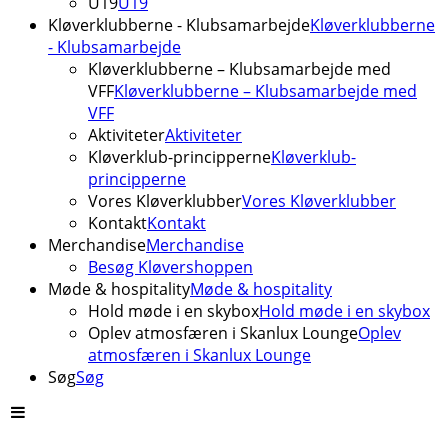
U19
U19
Kløverklubberne - Klubsamarbejde
Kløverklubberne
- Klubsamarbejde
Kløverklubberne – Klubsamarbejde med
VFF
Kløverklubberne – Klubsamarbejde med
VFF
Aktiviteter
Aktiviteter
Kløverklub-principperne
Kløverklub-
principperne
Vores Kløverklubber
Vores Kløverklubber
Kontakt
Kontakt
Merchandise
Merchandise
Besøg Kløvershoppen
Møde & hospitality
Møde & hospitality
Hold møde i en skybox
Hold møde i en skybox
Oplev atmosfæren i Skanlux Lounge
Oplev
atmosfæren i Skanlux Lounge
Søg
Søg