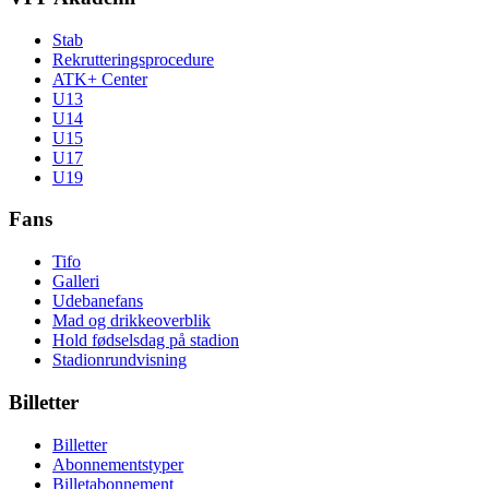
Stab
Rekrutteringsprocedure
ATK+ Center
U13
U14
U15
U17
U19
Fans
Tifo
Galleri
Udebanefans
Mad og drikkeoverblik
Hold fødselsdag på stadion
Stadionrundvisning
Billetter
Billetter
Abonnementstyper
Billetabonnement