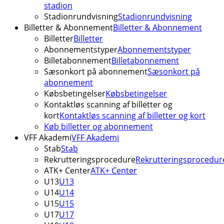
stadion
Stadionrundvisning
Stadionrundvisning
Billetter & Abonnement
Billetter & Abonnement
Billetter
Billetter
Abonnementstyper
Abonnementstyper
Billetabonnement
Billetabonnement
Sæsonkort på abonnement
Sæsonkort på
abonnement
Købsbetingelser
Købsbetingelser
Kontaktløs scanning af billetter og
kort
Kontaktløs scanning af billetter og kort
Køb billetter og abonnement
VFF Akademi
VFF Akademi
Stab
Stab
Rekrutteringsprocedure
Rekrutteringsprocedur
ATK+ Center
ATK+ Center
U13
U13
U14
U14
U15
U15
U17
U17