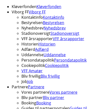
Kløverfonden
Kløverfonden
Viborg FF
Viborg FF
Kontaktinfo
Kontaktinfo
Bestyrelsen
Bestyrelsen
Nyhedsbrev
Nyhedsbrev
Stadionoversigt
Stadionoversigt
VFF årsrapporter
VFF årsrapporter
Historien
Historien
Adfærd
Adfærd
Uddannelse
Uddannelse
Persondatapolitik
Persondatapolitik
Cookiepolitik
Cookiepolitik
VFF Amatør
Bliv frivillig
Bliv frivillig
Job
Job
Partnere
Partnere
Vores partnere
Vores partnere
Bliv partner
Bliv partner
Booking
Booking
Guides til partnerportalen
Guides til