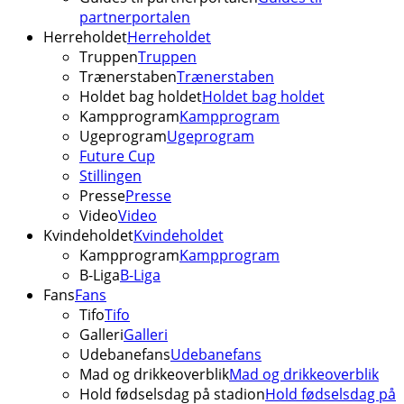
partnerportalen
Herreholdet
Herreholdet
Truppen
Truppen
Trænerstaben
Trænerstaben
Holdet bag holdet
Holdet bag holdet
Kampprogram
Kampprogram
Ugeprogram
Ugeprogram
Future Cup
Stillingen
Presse
Presse
Video
Video
Kvindeholdet
Kvindeholdet
Kampprogram
Kampprogram
B-Liga
B-Liga
Fans
Fans
Tifo
Tifo
Galleri
Galleri
Udebanefans
Udebanefans
Mad og drikkeoverblik
Mad og drikkeoverblik
Hold fødselsdag på stadion
Hold fødselsdag på