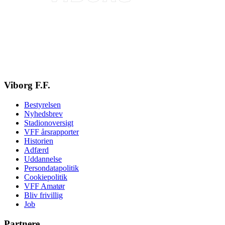
Viborg F.F.
Bestyrelsen
Nyhedsbrev
Stadionoversigt
VFF årsrapporter
Historien
Adfærd
Uddannelse
Persondatapolitik
Cookiepolitik
VFF Amatør
Bliv frivillig
Job
Partnere