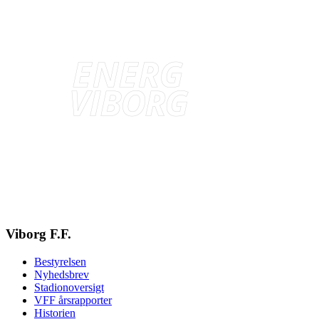
Viborg F.F.
Bestyrelsen
Nyhedsbrev
Stadionoversigt
VFF årsrapporter
Historien