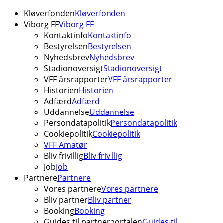
Kløverfonden
Kløverfonden
Viborg FF
Viborg FF
Kontaktinfo
Kontaktinfo
Bestyrelsen
Bestyrelsen
Nyhedsbrev
Nyhedsbrev
Stadionoversigt
Stadionoversigt
VFF årsrapporter
VFF årsrapporter
Historien
Historien
Adfærd
Adfærd
Uddannelse
Uddannelse
Persondatapolitik
Persondatapolitik
Cookiepolitik
Cookiepolitik
VFF Amatør
Bliv frivillig
Bliv frivillig
Job
Job
Partnere
Partnere
Vores partnere
Vores partnere
Bliv partner
Bliv partner
Booking
Booking
Guides til partnerportalen
Guides til