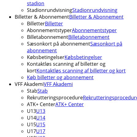
stadion
Stadionrundvisning
Stadionrundvisning
Billetter & Abonnement
Billetter & Abonnement
Billetter
Billetter
Abonnementstyper
Abonnementstyper
Billetabonnement
Billetabonnement
Sæsonkort på abonnement
Sæsonkort på
abonnement
Købsbetingelser
Købsbetingelser
Kontaktløs scanning af billetter og
kort
Kontaktløs scanning af billetter og kort
Køb billetter og abonnement
VFF Akademi
VFF Akademi
Stab
Stab
Rekrutteringsprocedure
Rekrutteringsprocedur
ATK+ Center
ATK+ Center
U13
U13
U14
U14
U15
U15
U17
U17