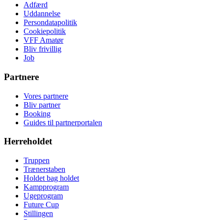
Adfærd
Uddannelse
Persondatapolitik
Cookiepolitik
VFF Amatør
Bliv frivillig
Job
Partnere
Vores partnere
Bliv partner
Booking
Guides til partnerportalen
Herreholdet
Truppen
Trænerstaben
Holdet bag holdet
Kampprogram
Ugeprogram
Future Cup
Stillingen