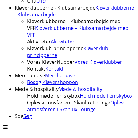
U19
U19
Kløverklubberne - Klubsamarbejde
Kløverklubberne
- Klubsamarbejde
Kløverklubberne – Klubsamarbejde med
VFF
Kløverklubberne – Klubsamarbejde med
VFF
Aktiviteter
Aktiviteter
Kløverklub-principperne
Kløverklub-
principperne
Vores Kløverklubber
Vores Kløverklubber
Kontakt
Kontakt
Merchandise
Merchandise
Besøg Kløvershoppen
Møde & hospitality
Møde & hospitality
Hold møde i en skybox
Hold møde i en skybox
Oplev atmosfæren i Skanlux Lounge
Oplev
atmosfæren i Skanlux Lounge
Søg
Søg