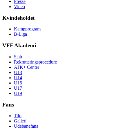
Presse
Video
Kvindeholdet
Kampprogram
B-Liga
VFF Akademi
Stab
Rekrutteringsprocedure
ATK+ Center
U13
U14
U15
U17
U19
Fans
Tifo
Galleri
Udebanefans