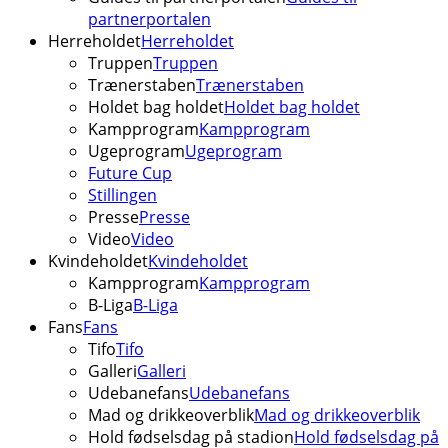
partnerportalen
Herreholdet
Herreholdet
Truppen
Truppen
Trænerstaben
Trænerstaben
Holdet bag holdet
Holdet bag holdet
Kampprogram
Kampprogram
Ugeprogram
Ugeprogram
Future Cup
Stillingen
Presse
Presse
Video
Video
Kvindeholdet
Kvindeholdet
Kampprogram
Kampprogram
B-Liga
B-Liga
Fans
Fans
Tifo
Tifo
Galleri
Galleri
Udebanefans
Udebanefans
Mad og drikkeoverblik
Mad og drikkeoverblik
Hold fødselsdag på stadion
Hold fødselsdag på