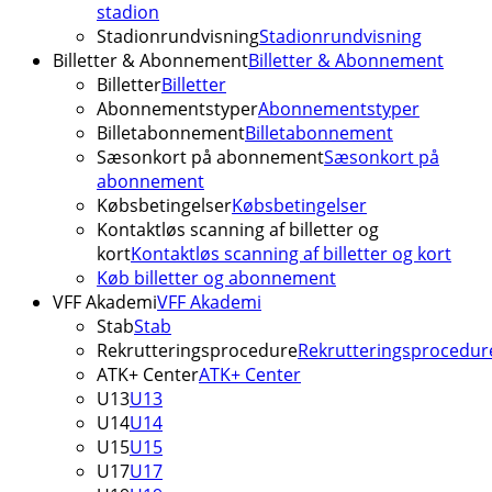
stadion
Stadionrundvisning
Stadionrundvisning
Billetter & Abonnement
Billetter & Abonnement
Billetter
Billetter
Abonnementstyper
Abonnementstyper
Billetabonnement
Billetabonnement
Sæsonkort på abonnement
Sæsonkort på
abonnement
Købsbetingelser
Købsbetingelser
Kontaktløs scanning af billetter og
kort
Kontaktløs scanning af billetter og kort
Køb billetter og abonnement
VFF Akademi
VFF Akademi
Stab
Stab
Rekrutteringsprocedure
Rekrutteringsprocedur
ATK+ Center
ATK+ Center
U13
U13
U14
U14
U15
U15
U17
U17