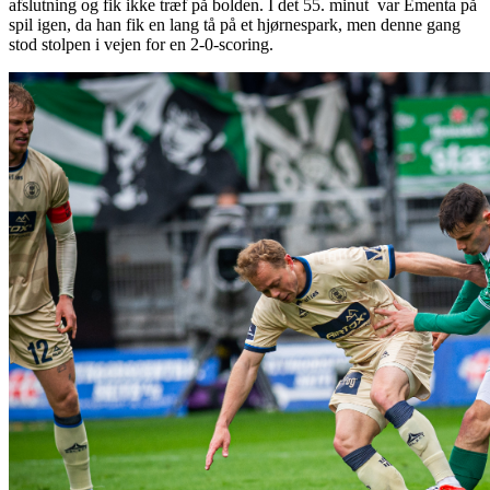
afslutning og fik ikke træf på bolden. I det 55. minut var Ementa på
spil igen, da han fik en lang tå på et hjørnespark, men denne gang
stod stolpen i vejen for en 2-0-scoring.