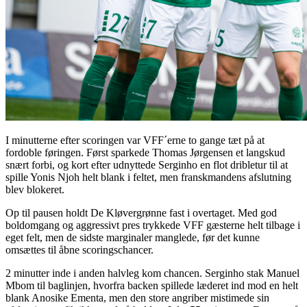
I minutterne efter scoringen var VFF´erne to gange tæt på at
fordoble føringen. Først sparkede Thomas Jørgensen et langskud
snært forbi, og kort efter udnyttede Serginho en flot dribletur til at
spille Yonis Njoh helt blank i feltet, men franskmandens afslutning
blev blokeret.
Op til pausen holdt De Kløvergrønne fast i overtaget. Med god
boldomgang og aggressivt pres trykkede VFF gæsterne helt tilbage i
eget felt, men de sidste marginaler manglede, før det kunne
omsættes til åbne scoringschancer.
2 minutter inde i anden halvleg kom chancen. Serginho stak Manuel
Mbom til baglinjen, hvorfra backen spillede læderet ind mod en helt
blank Anosike Ementa, men den store angriber mistimede sin