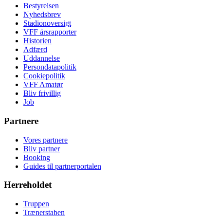
Bestyrelsen
Nyhedsbrev
Stadionoversigt
VFF årsrapporter
Historien
Adfærd
Uddannelse
Persondatapolitik
Cookiepolitik
VFF Amatør
Bliv frivillig
Job
Partnere
Vores partnere
Bliv partner
Booking
Guides til partnerportalen
Herreholdet
Truppen
Trænerstaben