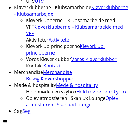
U19
U19
Kløverklubberne - Klubsamarbejde
Kløverklubberne
- Klubsamarbejde
Kløverklubberne – Klubsamarbejde med
VFF
Kløverklubberne – Klubsamarbejde med
VFF
Aktiviteter
Aktiviteter
Kløverklub-principperne
Kløverklub-
principperne
Vores Kløverklubber
Vores Kløverklubber
Kontakt
Kontakt
Merchandise
Merchandise
Besøg Kløvershoppen
Møde & hospitality
Møde & hospitality
Hold møde i en skybox
Hold møde i en skybox
Oplev atmosfæren i Skanlux Lounge
Oplev
atmosfæren i Skanlux Lounge
Søg
Søg