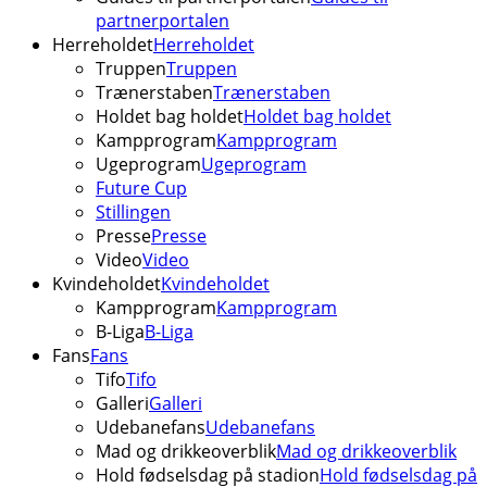
partnerportalen
Herreholdet
Herreholdet
Truppen
Truppen
Trænerstaben
Trænerstaben
Holdet bag holdet
Holdet bag holdet
Kampprogram
Kampprogram
Ugeprogram
Ugeprogram
Future Cup
Stillingen
Presse
Presse
Video
Video
Kvindeholdet
Kvindeholdet
Kampprogram
Kampprogram
B-Liga
B-Liga
Fans
Fans
Tifo
Tifo
Galleri
Galleri
Udebanefans
Udebanefans
Mad og drikkeoverblik
Mad og drikkeoverblik
Hold fødselsdag på stadion
Hold fødselsdag på