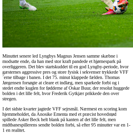
Minuttet senere led Lyngbys Magnus Jensen samme skæbne i
modsatte ende, da han med stor kraft pandede et hjørnespark på
overliggeren. Det blev startskuddet til en god Lyngby-periode, hvor
gæsternes aggressive pres og store fysisk i sekvenser trykkede VFF
´erne tilbage i banen. I det 75. minut klappede fælden. Thomas
Jørgensen forsøgte at cleare et indlæg, men sparkede forbi og i
stedet endte kuglen for fødderne af Oskar Buur, der resolut huggede
bolden i det lille felt, hvor Frederik Gytkjær prikkede den over
stregen.
I det sidste kvarter jagtede VFF sejrsmål. Nærmest en scoring kom
hjemmeholdet, da Anosike Ementa med et præcist hovedstød
spillede Asker Beck helt blank på kanten af det lille felt, men
midtbanespillerens sendte bolden forbi, så efter 95 minutter var en 1-
1 en realitet.