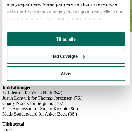
analysepartnere. Vores partnere kan kombinere disse
data med andre oplysninger, du har givet dem, eller som
de har indsamlet fra din brug af deres tjenester.
Tillad alle
Viborg FF - Lyngby BK 1-1
1-0 Serginho (16.)
1-1 Frederik Gytkjær (75.)
Tillad udvalgte
Startopstilling
Lucas Lund-Manuel Mbom, Daniel Anyembe, Stipe Radic, Srdjan
Kuzmic-Asker Beck, Jeppe Grønning, Thomas Jørgensen-Serginho,
Afvis
Anosike Ementa, Yonis Njoh
Indskiftninger
Isak Jensen for Yonis Njoh (64.)
Justin Lonwijk for Thomas Jørgensen (76.)
Charly Nouck for Serginho (76.)
Elias Andersson for Srdjan Kuzmic (86.)
Mads Søndergaard for Asker Beck (86.)
Tilskuertal
5536