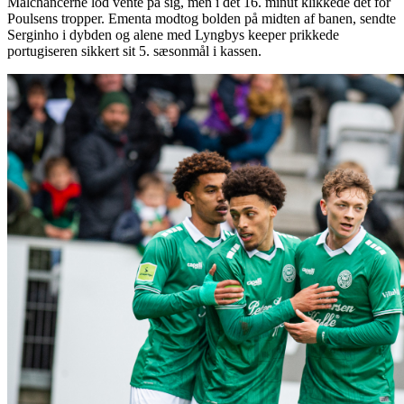
Målchancerne lod vente på sig, men i det 16. minut klikkede det for
Poulsens tropper. Ementa modtog bolden på midten af banen, sendte
Serginho i dybden og alene med Lyngbys keeper prikkede
portugiseren sikkert sit 5. sæsonmål i kassen.