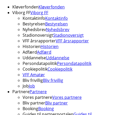
Kløverfonden
Kløverfonden
Viborg FF
Viborg FF
Kontaktinfo
Kontaktinfo
Bestyrelsen
Bestyrelsen
Nyhedsbrev
Nyhedsbrev
Stadionoversigt
Stadionoversigt
VFF årsrapporter
VFF årsrapporter
Historien
Historien
Adfærd
Adfærd
Uddannelse
Uddannelse
Persondatapolitik
Persondatapolitik
Cookiepolitik
Cookiepolitik
VFF Amatør
Bliv frivillig
Bliv frivillig
Job
Job
Partnere
Partnere
Vores partnere
Vores partnere
Bliv partner
Bliv partner
Booking
Booking
Guides til partnerportalen
Guides til