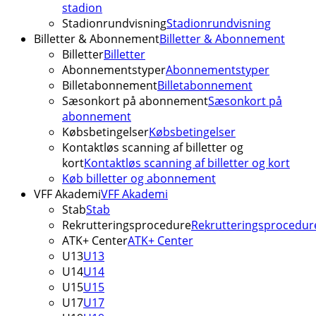
stadion
Stadionrundvisning
Stadionrundvisning
Billetter & Abonnement
Billetter & Abonnement
Billetter
Billetter
Abonnementstyper
Abonnementstyper
Billetabonnement
Billetabonnement
Sæsonkort på abonnement
Sæsonkort på
abonnement
Købsbetingelser
Købsbetingelser
Kontaktløs scanning af billetter og
kort
Kontaktløs scanning af billetter og kort
Køb billetter og abonnement
VFF Akademi
VFF Akademi
Stab
Stab
Rekrutteringsprocedure
Rekrutteringsprocedur
ATK+ Center
ATK+ Center
U13
U13
U14
U14
U15
U15
U17
U17