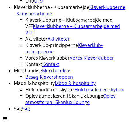
U19
U19
Kløverklubberne - Klubsamarbejde
Kløverklubberne
- Klubsamarbejde
Kløverklubberne – Klubsamarbejde med
VFF
Kløverklubberne – Klubsamarbejde med
VFF
Aktiviteter
Aktiviteter
Kløverklub-principperne
Kløverklub-
principperne
Vores Kløverklubber
Vores Kløverklubber
Kontakt
Kontakt
Merchandise
Merchandise
Besøg Kløvershoppen
Møde & hospitality
Møde & hospitality
Hold møde i en skybox
Hold møde i en skybox
Oplev atmosfæren i Skanlux Lounge
Oplev
atmosfæren i Skanlux Lounge
Søg
Søg