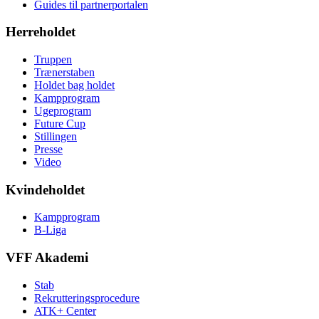
Guides til partnerportalen
Herreholdet
Truppen
Trænerstaben
Holdet bag holdet
Kampprogram
Ugeprogram
Future Cup
Stillingen
Presse
Video
Kvindeholdet
Kampprogram
B-Liga
VFF Akademi
Stab
Rekrutteringsprocedure
ATK+ Center