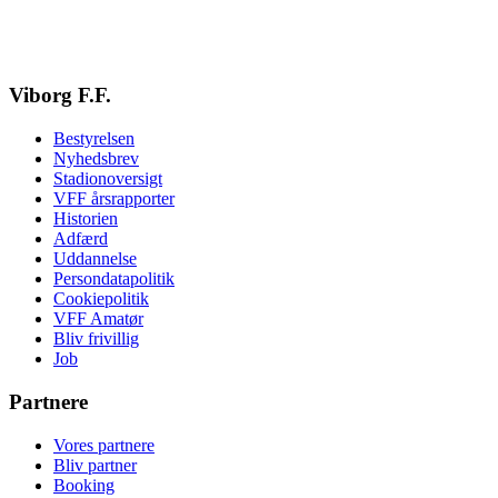
Viborg F.F.
Bestyrelsen
Nyhedsbrev
Stadionoversigt
VFF årsrapporter
Historien
Adfærd
Uddannelse
Persondatapolitik
Cookiepolitik
VFF Amatør
Bliv frivillig
Job
Partnere
Vores partnere
Bliv partner
Booking