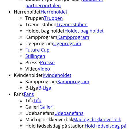
partnerportalen
Herreholdet
Herreholdet
Truppen
Truppen
Trænerstaben
Trænerstaben
Holdet bag holdet
Holdet bag holdet
Kampprogram
Kampprogram
Ugeprogram
Ugeprogram
Future Cup
Stillingen
Presse
Presse
Video
Video
Kvindeholdet
Kvindeholdet
Kampprogram
Kampprogram
B-Liga
B-Liga
Fans
Fans
Tifo
Tifo
Galleri
Galleri
Udebanefans
Udebanefans
Mad og drikkeoverblik
Mad og drikkeoverblik
Hold fødselsdag på stadion
Hold fødselsdag på