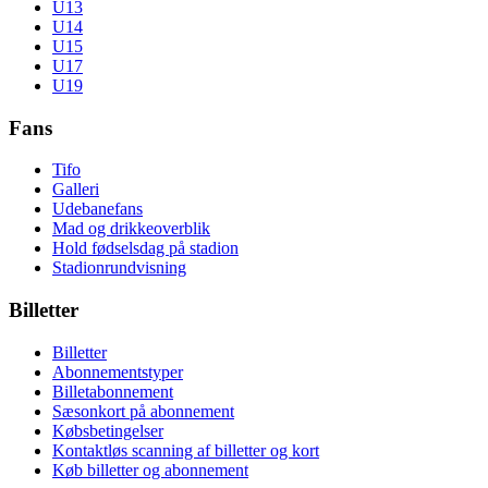
U13
U14
U15
U17
U19
Fans
Tifo
Galleri
Udebanefans
Mad og drikkeoverblik
Hold fødselsdag på stadion
Stadionrundvisning
Billetter
Billetter
Abonnementstyper
Billetabonnement
Sæsonkort på abonnement
Købsbetingelser
Kontaktløs scanning af billetter og kort
Køb billetter og abonnement