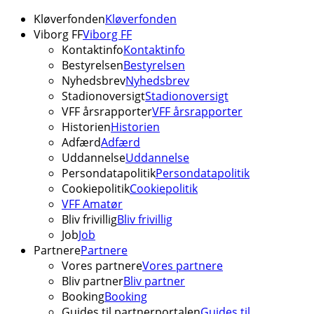
Kløverfonden
Kløverfonden
Viborg FF
Viborg FF
Kontaktinfo
Kontaktinfo
Bestyrelsen
Bestyrelsen
Nyhedsbrev
Nyhedsbrev
Stadionoversigt
Stadionoversigt
VFF årsrapporter
VFF årsrapporter
Historien
Historien
Adfærd
Adfærd
Uddannelse
Uddannelse
Persondatapolitik
Persondatapolitik
Cookiepolitik
Cookiepolitik
VFF Amatør
Bliv frivillig
Bliv frivillig
Job
Job
Partnere
Partnere
Vores partnere
Vores partnere
Bliv partner
Bliv partner
Booking
Booking
Guides til partnerportalen
Guides til