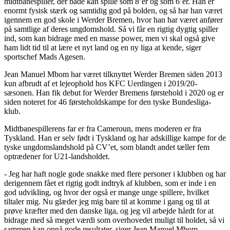
midtbanespiller, der både kan spille som 8’er og som 6’er. Han er
enormt fysisk stærk og samtidig god på bolden, og så har han været
igennem en god skole i Werder Bremen, hvor han har været anfører
på samtlige af deres ungdomshold. Så vi får en rigtig dygtig spiller
ind, som kan bidrage med en masse power, men vi skal også give
ham lidt tid til at lære et nyt land og en ny liga at kende, siger
sportschef Mads Agesen.
Jean Manuel Mbom har været tilknyttet Werder Bremen siden 2013
kun afbrudt af et lejeophold hos KFC Uerdingen i 2019/20-
sæsonen. Han fik debut for Werder Bremens førstehold i 2020 og er
siden noteret for 46 førsteholdskampe for den tyske Bundesliga-
klub.
Midtbanespillerens far er fra Cameroun, mens moderen er fra
Tyskland. Han er selv født i Tyskland og har adskillige kampe for de
tyske ungdomslandshold på CV’et, som blandt andet tæller fem
optrædener for U21-landsholdet.
- Jeg har haft nogle gode snakke med flere personer i klubben og har
derigennem fået et rigtig godt indtryk af klubben, som er inde i en
god udvikling, og hvor der også er mange unge spillere, hvilket
tiltaler mig. Nu glæder jeg mig bare til at komme i gang og til at
prøve kræfter med den danske liga, og jeg vil arbejde hårdt for at
bidrage med så meget værdi som overhovedet muligt til holdet, så vi
sammen kan opnå gode resultater, siger Jean Manuel Mbom.