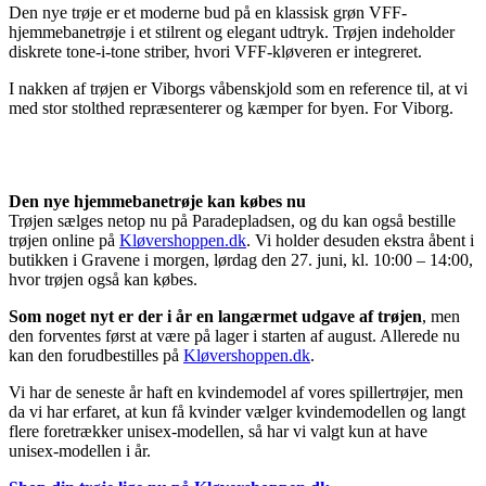
Den nye trøje er et moderne bud på en klassisk grøn VFF-
hjemmebanetrøje i et stilrent og elegant udtryk. Trøjen indeholder
diskrete tone-i-tone striber, hvori VFF-kløveren er integreret.
I nakken af trøjen er Viborgs våbenskjold som en reference til, at vi
med stor stolthed repræsenterer og kæmper for byen. For Viborg.
Den nye hjemmebanetrøje kan købes nu
Trøjen sælges netop nu på Paradepladsen, og du kan også bestille
trøjen online på
Kløvershoppen.dk
. Vi holder desuden ekstra åbent i
butikken i Gravene i morgen, lørdag den 27. juni, kl. 10:00 – 14:00,
hvor trøjen også kan købes.
Som noget nyt er der i år en langærmet udgave af trøjen
, men
den forventes først at være på lager i starten af august. Allerede nu
kan den forudbestilles på
Kløvershoppen.dk
.
Vi har de seneste år haft en kvindemodel af vores spillertrøjer, men
da vi har erfaret, at kun få kvinder vælger kvindemodellen og langt
flere foretrækker unisex-modellen, så har vi valgt kun at have
unisex-modellen i år.