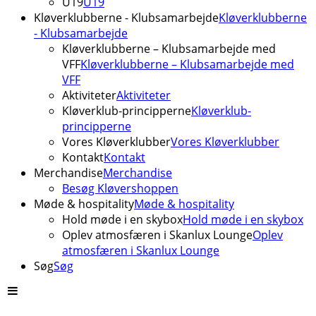
U19
U19
Kløverklubberne - Klubsamarbejde
Kløverklubberne
- Klubsamarbejde
Kløverklubberne – Klubsamarbejde med
VFF
Kløverklubberne – Klubsamarbejde med
VFF
Aktiviteter
Aktiviteter
Kløverklub-principperne
Kløverklub-
principperne
Vores Kløverklubber
Vores Kløverklubber
Kontakt
Kontakt
Merchandise
Merchandise
Besøg Kløvershoppen
Møde & hospitality
Møde & hospitality
Hold møde i en skybox
Hold møde i en skybox
Oplev atmosfæren i Skanlux Lounge
Oplev
atmosfæren i Skanlux Lounge
Søg
Søg