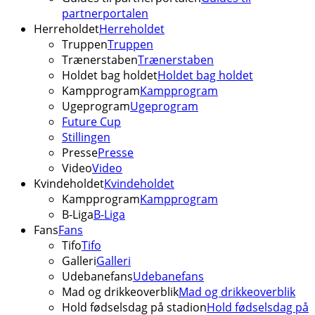
partnerportalen
Herreholdet
Herreholdet
Truppen
Truppen
Trænerstaben
Trænerstaben
Holdet bag holdet
Holdet bag holdet
Kampprogram
Kampprogram
Ugeprogram
Ugeprogram
Future Cup
Stillingen
Presse
Presse
Video
Video
Kvindeholdet
Kvindeholdet
Kampprogram
Kampprogram
B-Liga
B-Liga
Fans
Fans
Tifo
Tifo
Galleri
Galleri
Udebanefans
Udebanefans
Mad og drikkeoverblik
Mad og drikkeoverblik
Hold fødselsdag på stadion
Hold fødselsdag på