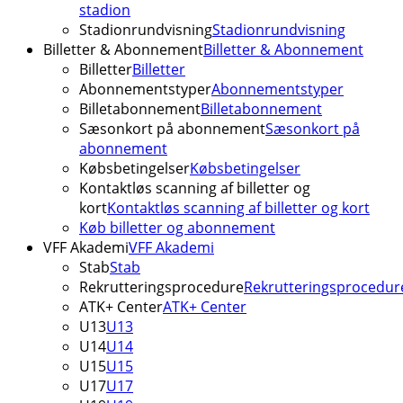
stadion
Stadionrundvisning
Stadionrundvisning
Billetter & Abonnement
Billetter & Abonnement
Billetter
Billetter
Abonnementstyper
Abonnementstyper
Billetabonnement
Billetabonnement
Sæsonkort på abonnement
Sæsonkort på
abonnement
Købsbetingelser
Købsbetingelser
Kontaktløs scanning af billetter og
kort
Kontaktløs scanning af billetter og kort
Køb billetter og abonnement
VFF Akademi
VFF Akademi
Stab
Stab
Rekrutteringsprocedure
Rekrutteringsprocedur
ATK+ Center
ATK+ Center
U13
U13
U14
U14
U15
U15
U17
U17