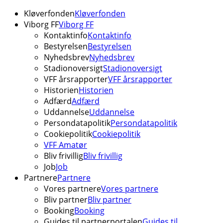
Kløverfonden
Kløverfonden
Viborg FF
Viborg FF
Kontaktinfo
Kontaktinfo
Bestyrelsen
Bestyrelsen
Nyhedsbrev
Nyhedsbrev
Stadionoversigt
Stadionoversigt
VFF årsrapporter
VFF årsrapporter
Historien
Historien
Adfærd
Adfærd
Uddannelse
Uddannelse
Persondatapolitik
Persondatapolitik
Cookiepolitik
Cookiepolitik
VFF Amatør
Bliv frivillig
Bliv frivillig
Job
Job
Partnere
Partnere
Vores partnere
Vores partnere
Bliv partner
Bliv partner
Booking
Booking
Guides til partnerportalen
Guides til