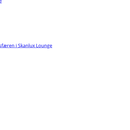
e
færen i Skanlux Lounge