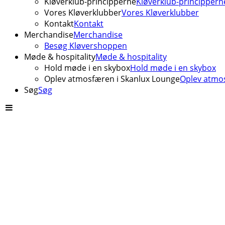
Kløverklub-principperne
Kløverklub-princippern
Vores Kløverklubber
Vores Kløverklubber
Kontakt
Kontakt
Merchandise
Merchandise
Besøg Kløvershoppen
Møde & hospitality
Møde & hospitality
Hold møde i en skybox
Hold møde i en skybox
Oplev atmosfæren i Skanlux Lounge
Oplev atmos
Søg
Søg