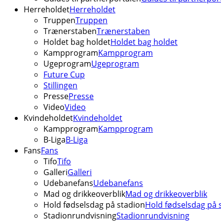
Herreholdet
Herreholdet
Truppen
Truppen
Trænerstaben
Trænerstaben
Holdet bag holdet
Holdet bag holdet
Kampprogram
Kampprogram
Ugeprogram
Ugeprogram
Future Cup
Stillingen
Presse
Presse
Video
Video
Kvindeholdet
Kvindeholdet
Kampprogram
Kampprogram
B-Liga
B-Liga
Fans
Fans
Tifo
Tifo
Galleri
Galleri
Udebanefans
Udebanefans
Mad og drikkeoverblik
Mad og drikkeoverblik
Hold fødselsdag på stadion
Hold fødselsdag på 
Stadionrundvisning
Stadionrundvisning