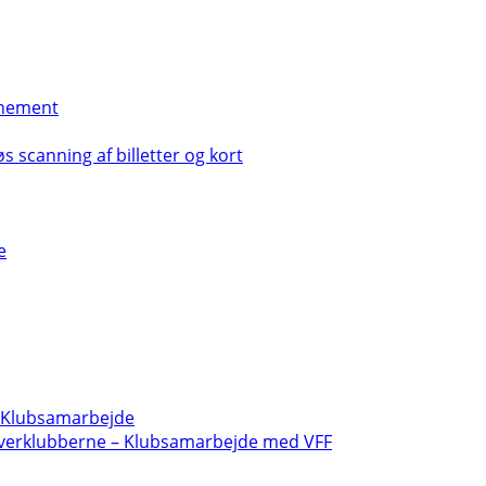
nement
s scanning af billetter og kort
e
- Klubsamarbejde
verklubberne – Klubsamarbejde med VFF