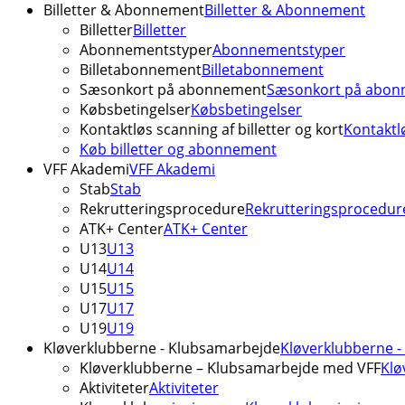
Billetter & Abonnement
Billetter & Abonnement
Billetter
Billetter
Abonnementstyper
Abonnementstyper
Billetabonnement
Billetabonnement
Sæsonkort på abonnement
Sæsonkort på abon
Købsbetingelser
Købsbetingelser
Kontaktløs scanning af billetter og kort
Kontaktlø
Køb billetter og abonnement
VFF Akademi
VFF Akademi
Stab
Stab
Rekrutteringsprocedure
Rekrutteringsprocedur
ATK+ Center
ATK+ Center
U13
U13
U14
U14
U15
U15
U17
U17
U19
U19
Kløverklubberne - Klubsamarbejde
Kløverklubberne 
Kløverklubberne – Klubsamarbejde med VFF
Klø
Aktiviteter
Aktiviteter