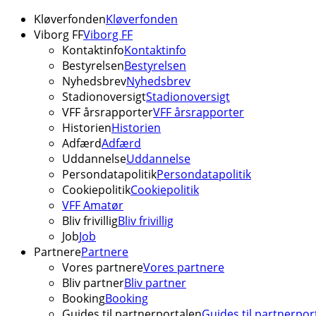
Kløverfonden
Kløverfonden
Viborg FF
Viborg FF
Kontaktinfo
Kontaktinfo
Bestyrelsen
Bestyrelsen
Nyhedsbrev
Nyhedsbrev
Stadionoversigt
Stadionoversigt
VFF årsrapporter
VFF årsrapporter
Historien
Historien
Adfærd
Adfærd
Uddannelse
Uddannelse
Persondatapolitik
Persondatapolitik
Cookiepolitik
Cookiepolitik
VFF Amatør
Bliv frivillig
Bliv frivillig
Job
Job
Partnere
Partnere
Vores partnere
Vores partnere
Bliv partner
Bliv partner
Booking
Booking
Guides til partnerportalen
Guides til partnerpor