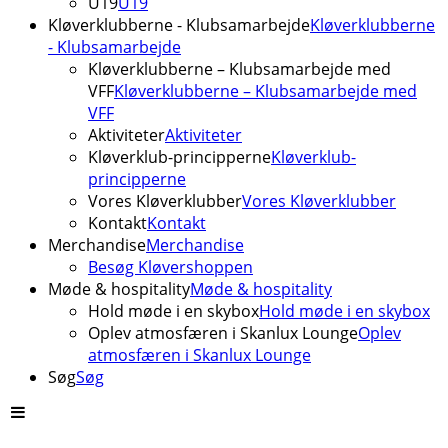
U19
U19
Kløverklubberne - Klubsamarbejde
Kløverklubberne
- Klubsamarbejde
Kløverklubberne – Klubsamarbejde med
VFF
Kløverklubberne – Klubsamarbejde med
VFF
Aktiviteter
Aktiviteter
Kløverklub-principperne
Kløverklub-
principperne
Vores Kløverklubber
Vores Kløverklubber
Kontakt
Kontakt
Merchandise
Merchandise
Besøg Kløvershoppen
Møde & hospitality
Møde & hospitality
Hold møde i en skybox
Hold møde i en skybox
Oplev atmosfæren i Skanlux Lounge
Oplev
atmosfæren i Skanlux Lounge
Søg
Søg