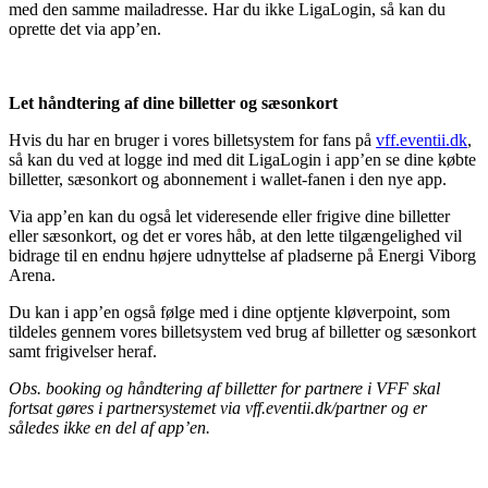
med den samme mailadresse. Har du ikke LigaLogin, så kan du
oprette det via app’en.
Let håndtering af dine billetter og sæsonkort
Hvis du har en bruger i vores billetsystem for fans på
vff.eventii.dk
,
så kan du ved at logge ind med dit LigaLogin i app’en se dine købte
billetter, sæsonkort og abonnement i wallet-fanen i den nye app.
Via app’en kan du også let videresende eller frigive dine billetter
eller sæsonkort, og det er vores håb, at den lette tilgængelighed vil
bidrage til en endnu højere udnyttelse af pladserne på Energi Viborg
Arena.
Du kan i app’en også følge med i dine optjente kløverpoint, som
tildeles gennem vores billetsystem ved brug af billetter og sæsonkort
samt frigivelser heraf.
Obs. booking og håndtering af billetter for partnere i VFF skal
fortsat gøres i partnersystemet via vff.eventii.dk/partner og er
således ikke en del af app’en.