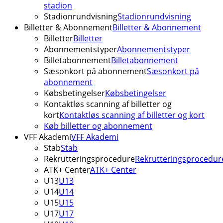
stadion
Stadionrundvisning
Stadionrundvisning
Billetter & Abonnement
Billetter & Abonnement
Billetter
Billetter
Abonnementstyper
Abonnementstyper
Billetabonnement
Billetabonnement
Sæsonkort på abonnement
Sæsonkort på
abonnement
Købsbetingelser
Købsbetingelser
Kontaktløs scanning af billetter og
kort
Kontaktløs scanning af billetter og kort
Køb billetter og abonnement
VFF Akademi
VFF Akademi
Stab
Stab
Rekrutteringsprocedure
Rekrutteringsprocedur
ATK+ Center
ATK+ Center
U13
U13
U14
U14
U15
U15
U17
U17