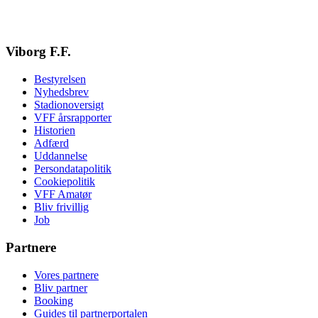
Viborg F.F.
Bestyrelsen
Nyhedsbrev
Stadionoversigt
VFF årsrapporter
Historien
Adfærd
Uddannelse
Persondatapolitik
Cookiepolitik
VFF Amatør
Bliv frivillig
Job
Partnere
Vores partnere
Bliv partner
Booking
Guides til partnerportalen