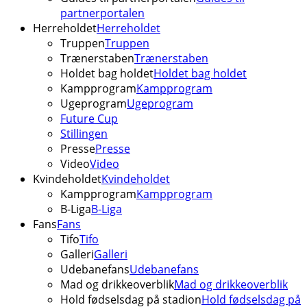
partnerportalen
Herreholdet
Herreholdet
Truppen
Truppen
Trænerstaben
Trænerstaben
Holdet bag holdet
Holdet bag holdet
Kampprogram
Kampprogram
Ugeprogram
Ugeprogram
Future Cup
Stillingen
Presse
Presse
Video
Video
Kvindeholdet
Kvindeholdet
Kampprogram
Kampprogram
B-Liga
B-Liga
Fans
Fans
Tifo
Tifo
Galleri
Galleri
Udebanefans
Udebanefans
Mad og drikkeoverblik
Mad og drikkeoverblik
Hold fødselsdag på stadion
Hold fødselsdag på