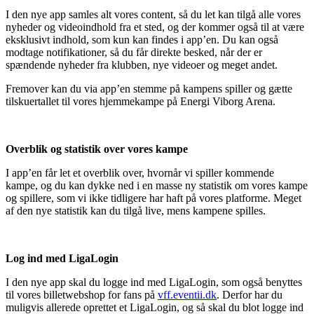
I den nye app samles alt vores content, så du let kan tilgå alle vores
nyheder og videoindhold fra et sted, og der kommer også til at være
eksklusivt indhold, som kun kan findes i app’en. Du kan også
modtage notifikationer, så du får direkte besked, når der er
spændende nyheder fra klubben, nye videoer og meget andet.
Fremover kan du via app’en stemme på kampens spiller og gætte
tilskuertallet til vores hjemmekampe på Energi Viborg Arena.
Overblik og statistik over vores kampe
I app’en får let et overblik over, hvornår vi spiller kommende
kampe, og du kan dykke ned i en masse ny statistik om vores kampe
og spillere, som vi ikke tidligere har haft på vores platforme. Meget
af den nye statistik kan du tilgå live, mens kampene spilles.
Log ind med LigaLogin
I den nye app skal du logge ind med LigaLogin, som også benyttes
til vores billetwebshop for fans på
vff.eventii.dk
. Derfor har du
muligvis allerede oprettet et LigaLogin, og så skal du blot logge ind