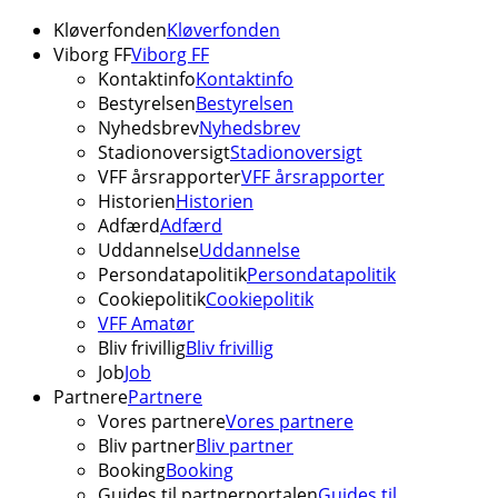
Kløverfonden
Kløverfonden
Viborg FF
Viborg FF
Kontaktinfo
Kontaktinfo
Bestyrelsen
Bestyrelsen
Nyhedsbrev
Nyhedsbrev
Stadionoversigt
Stadionoversigt
VFF årsrapporter
VFF årsrapporter
Historien
Historien
Adfærd
Adfærd
Uddannelse
Uddannelse
Persondatapolitik
Persondatapolitik
Cookiepolitik
Cookiepolitik
VFF Amatør
Bliv frivillig
Bliv frivillig
Job
Job
Partnere
Partnere
Vores partnere
Vores partnere
Bliv partner
Bliv partner
Booking
Booking
Guides til partnerportalen
Guides til