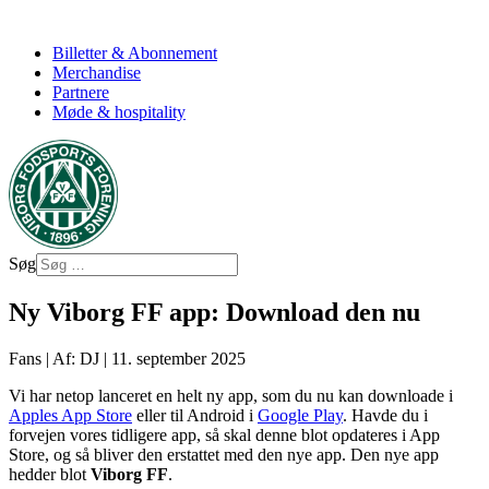
Billetter & Abonnement
Merchandise
Partnere
Møde & hospitality
Søg
Ny Viborg FF app: Download den nu
Fans
|
Af: DJ
|
11. september 2025
Vi har netop lanceret en helt ny app, som du nu kan downloade i
Apples App Store
eller til Android i
Google Play
. Havde du i
forvejen vores tidligere app, så skal denne blot opdateres i App
Store, og så bliver den erstattet med den nye app. Den nye app
hedder blot
Viborg FF
.