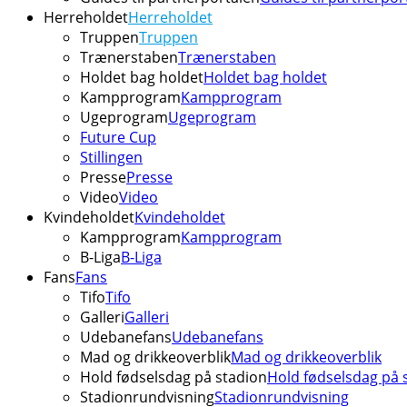
Herreholdet
Herreholdet
Truppen
Truppen
Trænerstaben
Trænerstaben
Holdet bag holdet
Holdet bag holdet
Kampprogram
Kampprogram
Ugeprogram
Ugeprogram
Future Cup
Stillingen
Presse
Presse
Video
Video
Kvindeholdet
Kvindeholdet
Kampprogram
Kampprogram
B-Liga
B-Liga
Fans
Fans
Tifo
Tifo
Galleri
Galleri
Udebanefans
Udebanefans
Mad og drikkeoverblik
Mad og drikkeoverblik
Hold fødselsdag på stadion
Hold fødselsdag på 
Stadionrundvisning
Stadionrundvisning