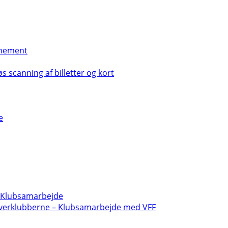
nement
s scanning af billetter og kort
e
- Klubsamarbejde
verklubberne – Klubsamarbejde med VFF