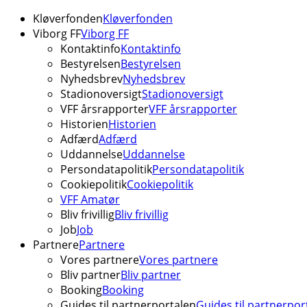
Kløverfonden
Kløverfonden
Viborg FF
Viborg FF
Kontaktinfo
Kontaktinfo
Bestyrelsen
Bestyrelsen
Nyhedsbrev
Nyhedsbrev
Stadionoversigt
Stadionoversigt
VFF årsrapporter
VFF årsrapporter
Historien
Historien
Adfærd
Adfærd
Uddannelse
Uddannelse
Persondatapolitik
Persondatapolitik
Cookiepolitik
Cookiepolitik
VFF Amatør
Bliv frivillig
Bliv frivillig
Job
Job
Partnere
Partnere
Vores partnere
Vores partnere
Bliv partner
Bliv partner
Booking
Booking
Guides til partnerportalen
Guides til partnerpor