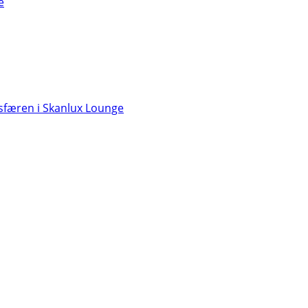
e
færen i Skanlux Lounge