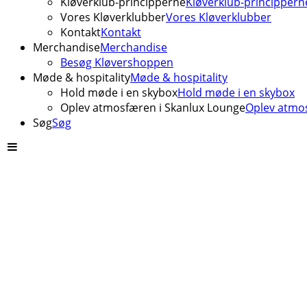
Kløverklub-principperne
Kløverklub-princippern
Vores Kløverklubber
Vores Kløverklubber
Kontakt
Kontakt
Merchandise
Merchandise
Besøg Kløvershoppen
Møde & hospitality
Møde & hospitality
Hold møde i en skybox
Hold møde i en skybox
Oplev atmosfæren i Skanlux Lounge
Oplev atmos
Søg
Søg