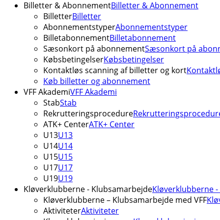
Billetter & Abonnement
Billetter & Abonnement
Billetter
Billetter
Abonnementstyper
Abonnementstyper
Billetabonnement
Billetabonnement
Sæsonkort på abonnement
Sæsonkort på abon
Købsbetingelser
Købsbetingelser
Kontaktløs scanning af billetter og kort
Kontaktlø
Køb billetter og abonnement
VFF Akademi
VFF Akademi
Stab
Stab
Rekrutteringsprocedure
Rekrutteringsprocedur
ATK+ Center
ATK+ Center
U13
U13
U14
U14
U15
U15
U17
U17
U19
U19
Kløverklubberne - Klubsamarbejde
Kløverklubberne 
Kløverklubberne – Klubsamarbejde med VFF
Klø
Aktiviteter
Aktiviteter