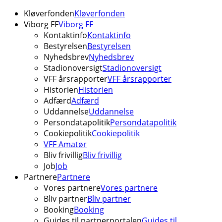
Kløverfonden
Kløverfonden
Viborg FF
Viborg FF
Kontaktinfo
Kontaktinfo
Bestyrelsen
Bestyrelsen
Nyhedsbrev
Nyhedsbrev
Stadionoversigt
Stadionoversigt
VFF årsrapporter
VFF årsrapporter
Historien
Historien
Adfærd
Adfærd
Uddannelse
Uddannelse
Persondatapolitik
Persondatapolitik
Cookiepolitik
Cookiepolitik
VFF Amatør
Bliv frivillig
Bliv frivillig
Job
Job
Partnere
Partnere
Vores partnere
Vores partnere
Bliv partner
Bliv partner
Booking
Booking
Guides til partnerportalen
Guides til