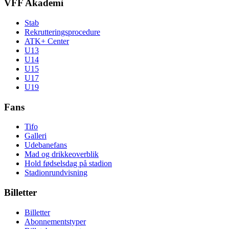
VFF Akademi
Stab
Rekrutteringsprocedure
ATK+ Center
U13
U14
U15
U17
U19
Fans
Tifo
Galleri
Udebanefans
Mad og drikkeoverblik
Hold fødselsdag på stadion
Stadionrundvisning
Billetter
Billetter
Abonnementstyper