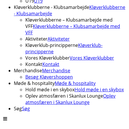
U19
U19
Kløverklubberne - Klubsamarbejde
Kløverklubberne
- Klubsamarbejde
Kløverklubberne – Klubsamarbejde med
VFF
Kløverklubberne – Klubsamarbejde med
VFF
Aktiviteter
Aktiviteter
Kløverklub-principperne
Kløverklub-
principperne
Vores Kløverklubber
Vores Kløverklubber
Kontakt
Kontakt
Merchandise
Merchandise
Besøg Kløvershoppen
Møde & hospitality
Møde & hospitality
Hold møde i en skybox
Hold møde i en skybox
Oplev atmosfæren i Skanlux Lounge
Oplev
atmosfæren i Skanlux Lounge
Søg
Søg