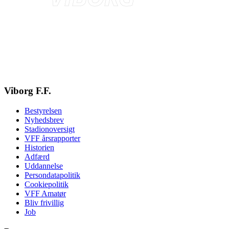
Viborg F.F.
Bestyrelsen
Nyhedsbrev
Stadionoversigt
VFF årsrapporter
Historien
Adfærd
Uddannelse
Persondatapolitik
Cookiepolitik
VFF Amatør
Bliv frivillig
Job