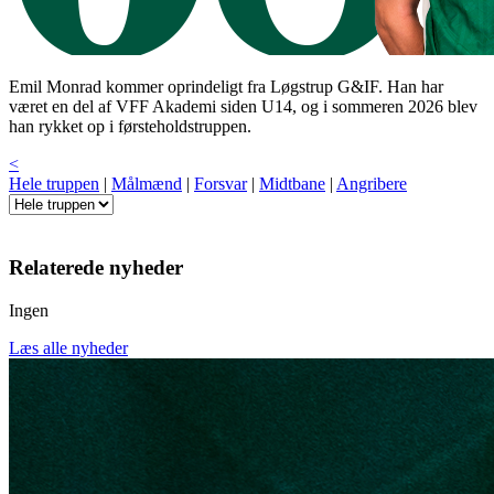
Emil Monrad kommer oprindeligt fra Løgstrup G&IF. Han har
været en del af VFF Akademi siden U14, og i sommeren 2026 blev
han rykket op i førsteholdstruppen.
<
Hele truppen
|
Målmænd
|
Forsvar
|
Midtbane
|
Angribere
Relaterede nyheder
Ingen
Læs alle nyheder