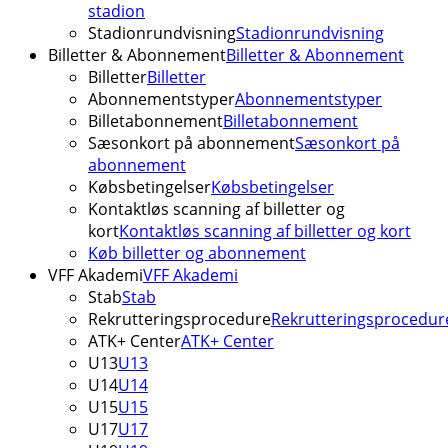
stadion
Stadionrundvisning
Stadionrundvisning
Billetter & Abonnement
Billetter & Abonnement
Billetter
Billetter
Abonnementstyper
Abonnementstyper
Billetabonnement
Billetabonnement
Sæsonkort på abonnement
Sæsonkort på
abonnement
Købsbetingelser
Købsbetingelser
Kontaktløs scanning af billetter og
kort
Kontaktløs scanning af billetter og kort
Køb billetter og abonnement
VFF Akademi
VFF Akademi
Stab
Stab
Rekrutteringsprocedure
Rekrutteringsprocedur
ATK+ Center
ATK+ Center
U13
U13
U14
U14
U15
U15
U17
U17