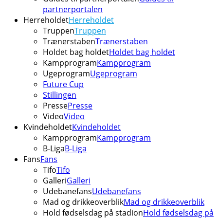
partnerportalen
Herreholdet
Herreholdet
Truppen
Truppen
Trænerstaben
Trænerstaben
Holdet bag holdet
Holdet bag holdet
Kampprogram
Kampprogram
Ugeprogram
Ugeprogram
Future Cup
Stillingen
Presse
Presse
Video
Video
Kvindeholdet
Kvindeholdet
Kampprogram
Kampprogram
B-Liga
B-Liga
Fans
Fans
Tifo
Tifo
Galleri
Galleri
Udebanefans
Udebanefans
Mad og drikkeoverblik
Mad og drikkeoverblik
Hold fødselsdag på stadion
Hold fødselsdag på