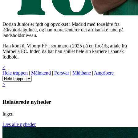
Dorian Junior er født og opvokset i Madrid med forældre fra
Ækvatorialguinea, og han repræsenterer det afrikanske land på
landsholdsniveau.
Han kom til Viborg FF i sommeren 2025 på en fireårig aftale fra
Marbella FC. Inden da har han spillet hele sin karriere i spansk
fodbold.
<
Hele truppen
|
Målmænd
|
Forsvar
|
Midtbane
|
Angribere
>
Relaterede nyheder
Ingen
Læs alle nyheder