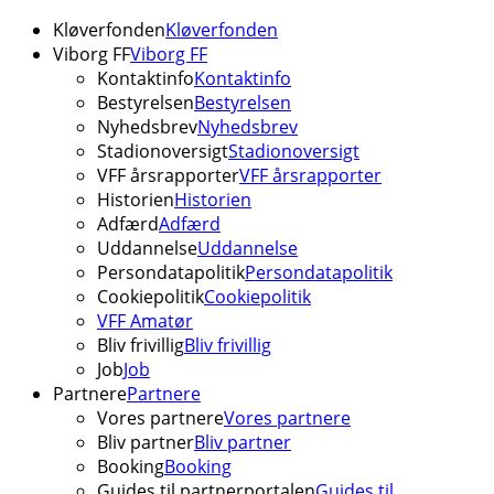
Kløverfonden
Kløverfonden
Viborg FF
Viborg FF
Kontaktinfo
Kontaktinfo
Bestyrelsen
Bestyrelsen
Nyhedsbrev
Nyhedsbrev
Stadionoversigt
Stadionoversigt
VFF årsrapporter
VFF årsrapporter
Historien
Historien
Adfærd
Adfærd
Uddannelse
Uddannelse
Persondatapolitik
Persondatapolitik
Cookiepolitik
Cookiepolitik
VFF Amatør
Bliv frivillig
Bliv frivillig
Job
Job
Partnere
Partnere
Vores partnere
Vores partnere
Bliv partner
Bliv partner
Booking
Booking
Guides til partnerportalen
Guides til