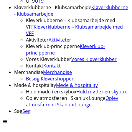
U19
U19
Kløverklubberne - Klubsamarbejde
Kløverklubberne
- Klubsamarbejde
Kløverklubberne – Klubsamarbejde med
VFF
Kløverklubberne – Klubsamarbejde med
VFF
Aktiviteter
Aktiviteter
Kløverklub-principperne
Kløverklub-
principperne
Vores Kløverklubber
Vores Kløverklubber
Kontakt
Kontakt
Merchandise
Merchandise
Besøg Kløvershoppen
Møde & hospitality
Møde & hospitality
Hold møde i en skybox
Hold møde i en skybox
Oplev atmosfæren i Skanlux Lounge
Oplev
atmosfæren i Skanlux Lounge
Søg
Søg