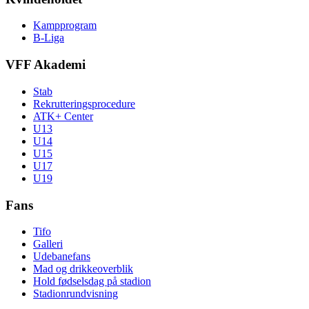
Kampprogram
B-Liga
VFF Akademi
Stab
Rekrutteringsprocedure
ATK+ Center
U13
U14
U15
U17
U19
Fans
Tifo
Galleri
Udebanefans
Mad og drikkeoverblik
Hold fødselsdag på stadion
Stadionrundvisning