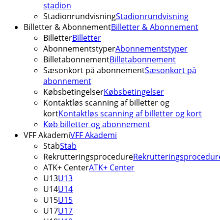
stadion
Stadionrundvisning
Stadionrundvisning
Billetter & Abonnement
Billetter & Abonnement
Billetter
Billetter
Abonnementstyper
Abonnementstyper
Billetabonnement
Billetabonnement
Sæsonkort på abonnement
Sæsonkort på
abonnement
Købsbetingelser
Købsbetingelser
Kontaktløs scanning af billetter og
kort
Kontaktløs scanning af billetter og kort
Køb billetter og abonnement
VFF Akademi
VFF Akademi
Stab
Stab
Rekrutteringsprocedure
Rekrutteringsprocedur
ATK+ Center
ATK+ Center
U13
U13
U14
U14
U15
U15
U17
U17