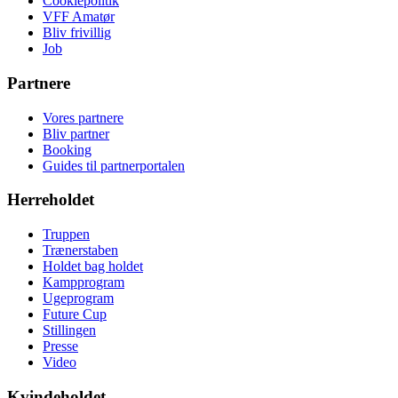
Cookiepolitik
VFF Amatør
Bliv frivillig
Job
Partnere
Vores partnere
Bliv partner
Booking
Guides til partnerportalen
Herreholdet
Truppen
Trænerstaben
Holdet bag holdet
Kampprogram
Ugeprogram
Future Cup
Stillingen
Presse
Video
Kvindeholdet