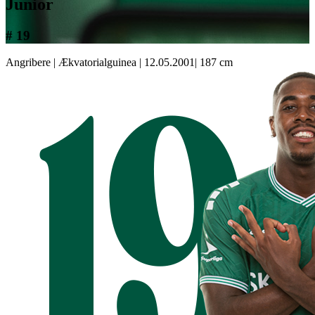
Junior
# 19
Angribere
|
Ækvatorialguinea
|
12.05.2001
|
187 cm