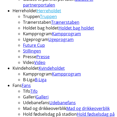
partnerportalen
Herreholdet
Herreholdet
Truppen
Truppen
Trænerstaben
Trænerstaben
Holdet bag holdet
Holdet bag holdet
Kampprogram
Kampprogram
Ugeprogram
Ugeprogram
Future Cup
Stillingen
Presse
Presse
Video
Video
Kvindeholdet
Kvindeholdet
Kampprogram
Kampprogram
B-Liga
B-Liga
Fans
Fans
Tifo
Tifo
Galleri
Galleri
Udebanefans
Udebanefans
Mad og drikkeoverblik
Mad og drikkeoverblik
Hold fødselsdag på stadion
Hold fødselsdag på