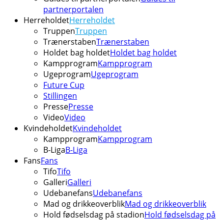
partnerportalen
Herreholdet
Herreholdet
Truppen
Truppen
Trænerstaben
Trænerstaben
Holdet bag holdet
Holdet bag holdet
Kampprogram
Kampprogram
Ugeprogram
Ugeprogram
Future Cup
Stillingen
Presse
Presse
Video
Video
Kvindeholdet
Kvindeholdet
Kampprogram
Kampprogram
B-Liga
B-Liga
Fans
Fans
Tifo
Tifo
Galleri
Galleri
Udebanefans
Udebanefans
Mad og drikkeoverblik
Mad og drikkeoverblik
Hold fødselsdag på stadion
Hold fødselsdag på