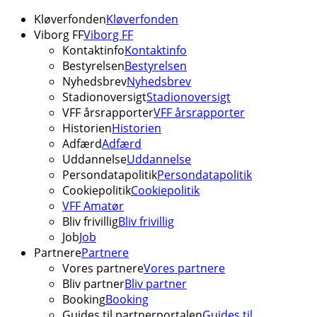
Kløverfonden
Kløverfonden
Viborg FF
Viborg FF
Kontaktinfo
Kontaktinfo
Bestyrelsen
Bestyrelsen
Nyhedsbrev
Nyhedsbrev
Stadionoversigt
Stadionoversigt
VFF årsrapporter
VFF årsrapporter
Historien
Historien
Adfærd
Adfærd
Uddannelse
Uddannelse
Persondatapolitik
Persondatapolitik
Cookiepolitik
Cookiepolitik
VFF Amatør
Bliv frivillig
Bliv frivillig
Job
Job
Partnere
Partnere
Vores partnere
Vores partnere
Bliv partner
Bliv partner
Booking
Booking
Guides til partnerportalen
Guides til