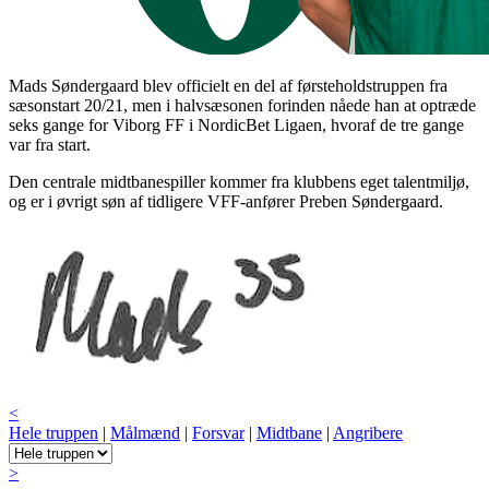
Mads Søndergaard blev officielt en del af førsteholdstruppen fra
sæsonstart 20/21, men i halvsæsonen forinden nåede han at optræde
seks gange for Viborg FF i NordicBet Ligaen, hvoraf de tre gange
var fra start.
Den centrale midtbanespiller kommer fra klubbens eget talentmiljø,
og er i øvrigt søn af tidligere VFF-anfører Preben Søndergaard.
<
Hele truppen
|
Målmænd
|
Forsvar
|
Midtbane
|
Angribere
>