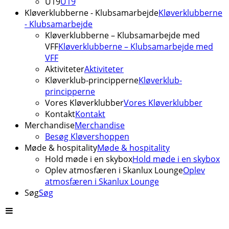
U19
U19
Kløverklubberne - Klubsamarbejde
Kløverklubberne
- Klubsamarbejde
Kløverklubberne – Klubsamarbejde med
VFF
Kløverklubberne – Klubsamarbejde med
VFF
Aktiviteter
Aktiviteter
Kløverklub-principperne
Kløverklub-
principperne
Vores Kløverklubber
Vores Kløverklubber
Kontakt
Kontakt
Merchandise
Merchandise
Besøg Kløvershoppen
Møde & hospitality
Møde & hospitality
Hold møde i en skybox
Hold møde i en skybox
Oplev atmosfæren i Skanlux Lounge
Oplev
atmosfæren i Skanlux Lounge
Søg
Søg