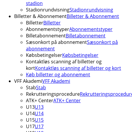
stadion
Stadionrundvisning
Stadionrundvisning
Billetter & Abonnement
Billetter & Abonnement
Billetter
Billetter
Abonnementstyper
Abonnementstyper
Billetabonnement
Billetabonnement
Sæsonkort på abonnement
Sæsonkort på
abonnement
Købsbetingelser
Købsbetingelser
Kontaktløs scanning af billetter og
kort
Kontaktløs scanning af billetter og kort
Køb billetter og abonnement
VFF Akademi
VFF Akademi
Stab
Stab
Rekrutteringsprocedure
Rekrutteringsprocedur
ATK+ Center
ATK+ Center
U13
U13
U14
U14
U15
U15
U17
U17