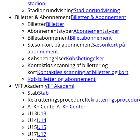
stadion
Stadionrundvisning
Stadionrundvisning
Billetter & Abonnement
Billetter & Abonnement
Billetter
Billetter
Abonnementstyper
Abonnementstyper
Billetabonnement
Billetabonnement
Sæsonkort på abonnement
Sæsonkort på
abonnement
Købsbetingelser
Købsbetingelser
Kontaktløs scanning af billetter og
kort
Kontaktløs scanning af billetter og kort
Køb billetter og abonnement
VFF Akademi
VFF Akademi
Stab
Stab
Rekrutteringsprocedure
Rekrutteringsprocedur
ATK+ Center
ATK+ Center
U13
U13
U14
U14
U15
U15
U17
U17