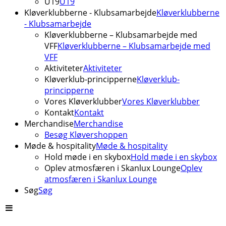
U19
U19
Kløverklubberne - Klubsamarbejde
Kløverklubberne
- Klubsamarbejde
Kløverklubberne – Klubsamarbejde med
VFF
Kløverklubberne – Klubsamarbejde med
VFF
Aktiviteter
Aktiviteter
Kløverklub-principperne
Kløverklub-
principperne
Vores Kløverklubber
Vores Kløverklubber
Kontakt
Kontakt
Merchandise
Merchandise
Besøg Kløvershoppen
Møde & hospitality
Møde & hospitality
Hold møde i en skybox
Hold møde i en skybox
Oplev atmosfæren i Skanlux Lounge
Oplev
atmosfæren i Skanlux Lounge
Søg
Søg