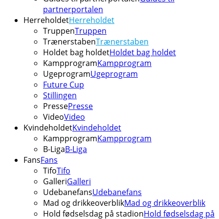
partnerportalen
Herreholdet
Herreholdet
Truppen
Truppen
Trænerstaben
Trænerstaben
Holdet bag holdet
Holdet bag holdet
Kampprogram
Kampprogram
Ugeprogram
Ugeprogram
Future Cup
Stillingen
Presse
Presse
Video
Video
Kvindeholdet
Kvindeholdet
Kampprogram
Kampprogram
B-Liga
B-Liga
Fans
Fans
Tifo
Tifo
Galleri
Galleri
Udebanefans
Udebanefans
Mad og drikkeoverblik
Mad og drikkeoverblik
Hold fødselsdag på stadion
Hold fødselsdag på