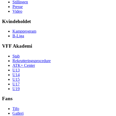
Stillingen
Presse
Video
Kvindeholdet
Kampprogram
B-Liga
VFF Akademi
Stab
Rekrutteringsprocedure
ATK+ Center
U13
U14
U15
U17
U19
Fans
Tifo
Galleri