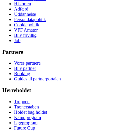
Historien
Adfærd
Uddannelse
Persondatapolitik
Cookiepolitik
VFF Amatør
Bliv frivillig
Job
Partnere
Vores partnere
Bliv partner
Booking
Guides til partnerportalen
Herreholdet
Truppen
Trænerstaben
Holdet bag holdet
Kampprogram
Ugeprogram
Future Cup