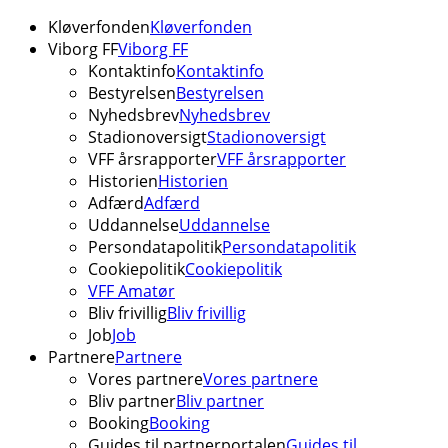
Kløverfonden
Kløverfonden
Viborg FF
Viborg FF
Kontaktinfo
Kontaktinfo
Bestyrelsen
Bestyrelsen
Nyhedsbrev
Nyhedsbrev
Stadionoversigt
Stadionoversigt
VFF årsrapporter
VFF årsrapporter
Historien
Historien
Adfærd
Adfærd
Uddannelse
Uddannelse
Persondatapolitik
Persondatapolitik
Cookiepolitik
Cookiepolitik
VFF Amatør
Bliv frivillig
Bliv frivillig
Job
Job
Partnere
Partnere
Vores partnere
Vores partnere
Bliv partner
Bliv partner
Booking
Booking
Guides til partnerportalen
Guides til