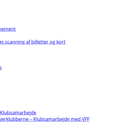
nement
s scanning af billetter og kort
e
- Klubsamarbejde
verklubberne – Klubsamarbejde med VFF