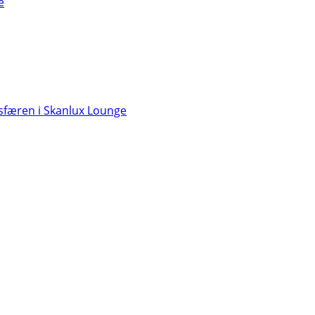
e
færen i Skanlux Lounge