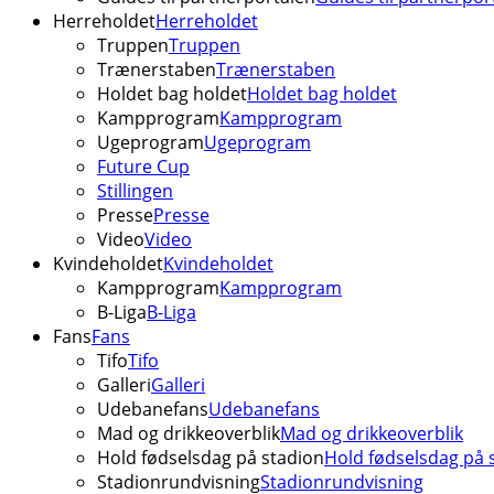
Herreholdet
Herreholdet
Truppen
Truppen
Trænerstaben
Trænerstaben
Holdet bag holdet
Holdet bag holdet
Kampprogram
Kampprogram
Ugeprogram
Ugeprogram
Future Cup
Stillingen
Presse
Presse
Video
Video
Kvindeholdet
Kvindeholdet
Kampprogram
Kampprogram
B-Liga
B-Liga
Fans
Fans
Tifo
Tifo
Galleri
Galleri
Udebanefans
Udebanefans
Mad og drikkeoverblik
Mad og drikkeoverblik
Hold fødselsdag på stadion
Hold fødselsdag på 
Stadionrundvisning
Stadionrundvisning