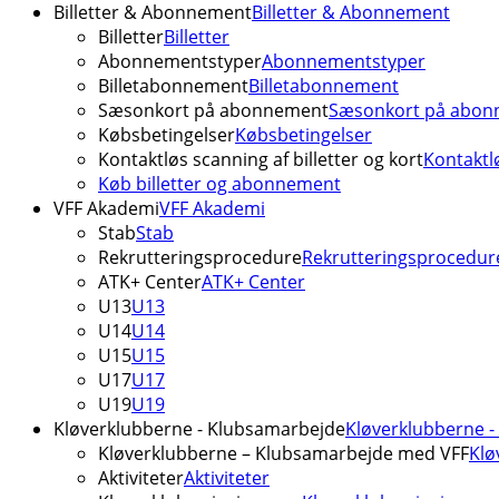
Billetter & Abonnement
Billetter & Abonnement
Billetter
Billetter
Abonnementstyper
Abonnementstyper
Billetabonnement
Billetabonnement
Sæsonkort på abonnement
Sæsonkort på abon
Købsbetingelser
Købsbetingelser
Kontaktløs scanning af billetter og kort
Kontaktlø
Køb billetter og abonnement
VFF Akademi
VFF Akademi
Stab
Stab
Rekrutteringsprocedure
Rekrutteringsprocedur
ATK+ Center
ATK+ Center
U13
U13
U14
U14
U15
U15
U17
U17
U19
U19
Kløverklubberne - Klubsamarbejde
Kløverklubberne 
Kløverklubberne – Klubsamarbejde med VFF
Klø
Aktiviteter
Aktiviteter