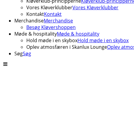
Kløverklub-principperne
Kløverklub-princippern
Vores Kløverklubber
Vores Kløverklubber
Kontakt
Kontakt
Merchandise
Merchandise
Besøg Kløvershoppen
Møde & hospitality
Møde & hospitality
Hold møde i en skybox
Hold møde i en skybox
Oplev atmosfæren i Skanlux Lounge
Oplev atmos
Søg
Søg