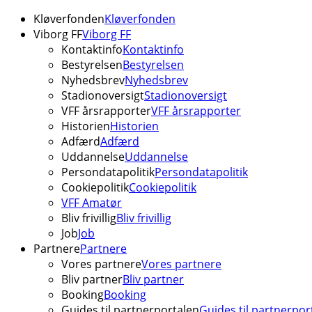
Kløverfonden
Kløverfonden
Viborg FF
Viborg FF
Kontaktinfo
Kontaktinfo
Bestyrelsen
Bestyrelsen
Nyhedsbrev
Nyhedsbrev
Stadionoversigt
Stadionoversigt
VFF årsrapporter
VFF årsrapporter
Historien
Historien
Adfærd
Adfærd
Uddannelse
Uddannelse
Persondatapolitik
Persondatapolitik
Cookiepolitik
Cookiepolitik
VFF Amatør
Bliv frivillig
Bliv frivillig
Job
Job
Partnere
Partnere
Vores partnere
Vores partnere
Bliv partner
Bliv partner
Booking
Booking
Guides til partnerportalen
Guides til partnerpor