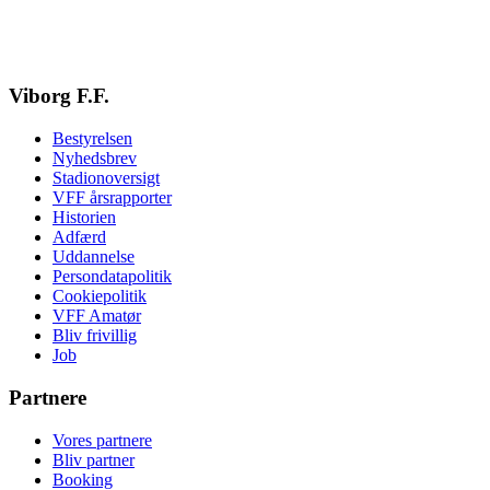
Viborg F.F.
Bestyrelsen
Nyhedsbrev
Stadionoversigt
VFF årsrapporter
Historien
Adfærd
Uddannelse
Persondatapolitik
Cookiepolitik
VFF Amatør
Bliv frivillig
Job
Partnere
Vores partnere
Bliv partner
Booking