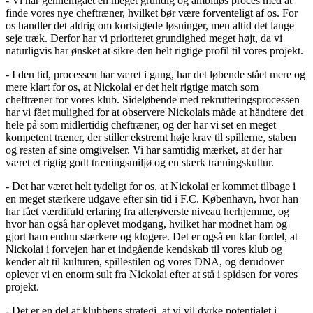
- Vi har gennemgået en meget grundig og ambitiøs proces med at
finde vores nye cheftræner, hvilket bør være forventeligt af os. For
os handler det aldrig om kortsigtede løsninger, men altid det lange
seje træk. Derfor har vi prioriteret grundighed meget højt, da vi
naturligvis har ønsket at sikre den helt rigtige profil til vores projekt.
- I den tid, processen har været i gang, har det løbende stået mere og
mere klart for os, at Nickolai er det helt rigtige match som
cheftræner for vores klub. Sideløbende med rekrutteringsprocessen
har vi fået mulighed for at observere Nickolais måde at håndtere det
hele på som midlertidig cheftræner, og der har vi set en meget
kompetent træner, der stiller ekstremt høje krav til spillerne, staben
og resten af sine omgivelser. Vi har samtidig mærket, at der har
været et rigtig godt træningsmiljø og en stærk træningskultur.
- Det har været helt tydeligt for os, at Nickolai er kommet tilbage i
en meget stærkere udgave efter sin tid i F.C. København, hvor han
har fået værdifuld erfaring fra allerøverste niveau herhjemme, og
hvor han også har oplevet modgang, hvilket har modnet ham og
gjort ham endnu stærkere og klogere. Det er også en klar fordel, at
Nickolai i forvejen har et indgående kendskab til vores klub og
kender alt til kulturen, spillestilen og vores DNA, og derudover
oplever vi en enorm sult fra Nickolai efter at stå i spidsen for vores
projekt.
- Det er en del af klubbens strategi, at vi vil dyrke potentialet i