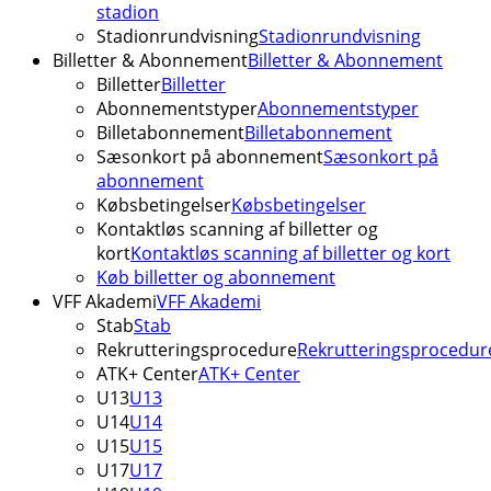
stadion
Stadionrundvisning
Stadionrundvisning
Billetter & Abonnement
Billetter & Abonnement
Billetter
Billetter
Abonnementstyper
Abonnementstyper
Billetabonnement
Billetabonnement
Sæsonkort på abonnement
Sæsonkort på
abonnement
Købsbetingelser
Købsbetingelser
Kontaktløs scanning af billetter og
kort
Kontaktløs scanning af billetter og kort
Køb billetter og abonnement
VFF Akademi
VFF Akademi
Stab
Stab
Rekrutteringsprocedure
Rekrutteringsprocedur
ATK+ Center
ATK+ Center
U13
U13
U14
U14
U15
U15
U17
U17