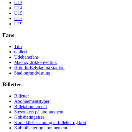
U13
U14
U15
U17
U19
Fans
Tifo
Galleri
Udebanefans
Mad og drikkeoverblik
Hold fødselsdag på stadion
Stadionrundvisning
Billetter
Billetter
Abonnementstyper
Billetabonnement
Sæsonkort på abonnement
Købsbetingelser
Kontaktløs scanning af billetter og kort
Køb billetter og abonnement