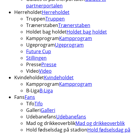
partnerportalen
Herreholdet
Herreholdet
Truppen
Truppen
Trænerstaben
Trænerstaben
Holdet bag holdet
Holdet bag holdet
Kampprogram
Kampprogram
Ugeprogram
Ugeprogram
Future Cup
Stillingen
Presse
Presse
Video
Video
Kvindeholdet
Kvindeholdet
Kampprogram
Kampprogram
B-Liga
B-Liga
Fans
Fans
Tifo
Tifo
Galleri
Galleri
Udebanefans
Udebanefans
Mad og drikkeoverblik
Mad og drikkeoverblik
Hold fødselsdag på stadion
Hold fødselsdag på