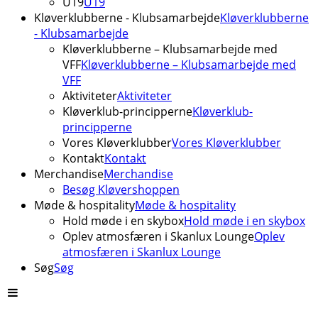
U19
U19
Kløverklubberne - Klubsamarbejde
Kløverklubberne
- Klubsamarbejde
Kløverklubberne – Klubsamarbejde med
VFF
Kløverklubberne – Klubsamarbejde med
VFF
Aktiviteter
Aktiviteter
Kløverklub-principperne
Kløverklub-
principperne
Vores Kløverklubber
Vores Kløverklubber
Kontakt
Kontakt
Merchandise
Merchandise
Besøg Kløvershoppen
Møde & hospitality
Møde & hospitality
Hold møde i en skybox
Hold møde i en skybox
Oplev atmosfæren i Skanlux Lounge
Oplev
atmosfæren i Skanlux Lounge
Søg
Søg