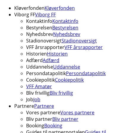
Kløverfonden
Kløverfonden
Viborg FF
Viborg FF
Kontaktinfo
Kontaktinfo
Bestyrelsen
Bestyrelsen
Nyhedsbrev
Nyhedsbrev
Stadionoversigt
Stadionoversigt
VFF årsrapporter
VFF årsrapporter
Historien
Historien
Adfærd
Adfærd
Uddannelse
Uddannelse
Persondatapolitik
Persondatapolitik
Cookiepolitik
Cookiepolitik
VFF Amatør
Bliv frivillig
Bliv frivillig
Job
Job
Partnere
Partnere
Vores partnere
Vores partnere
Bliv partner
Bliv partner
Booking
Booking
Guides til partnerportalen
Guides til