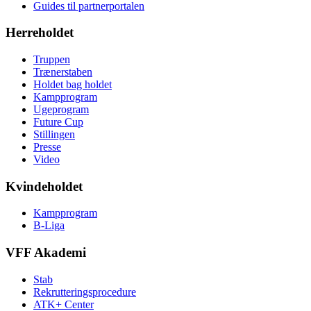
Guides til partnerportalen
Herreholdet
Truppen
Trænerstaben
Holdet bag holdet
Kampprogram
Ugeprogram
Future Cup
Stillingen
Presse
Video
Kvindeholdet
Kampprogram
B-Liga
VFF Akademi
Stab
Rekrutteringsprocedure
ATK+ Center