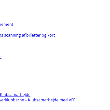
nement
s scanning af billetter og kort
e
- Klubsamarbejde
verklubberne – Klubsamarbejde med VFF