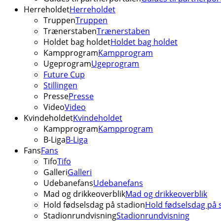
Herreholdet
Herreholdet
Truppen
Truppen
Trænerstaben
Trænerstaben
Holdet bag holdet
Holdet bag holdet
Kampprogram
Kampprogram
Ugeprogram
Ugeprogram
Future Cup
Stillingen
Presse
Presse
Video
Video
Kvindeholdet
Kvindeholdet
Kampprogram
Kampprogram
B-Liga
B-Liga
Fans
Fans
Tifo
Tifo
Galleri
Galleri
Udebanefans
Udebanefans
Mad og drikkeoverblik
Mad og drikkeoverblik
Hold fødselsdag på stadion
Hold fødselsdag på 
Stadionrundvisning
Stadionrundvisning