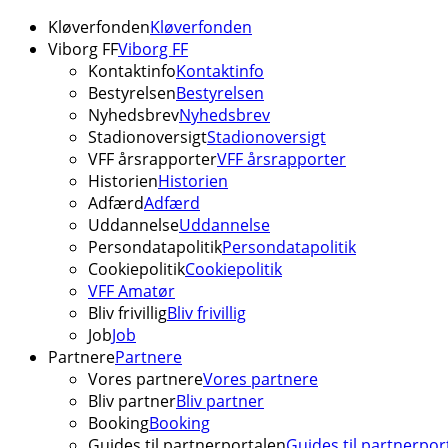
Kløverfonden
Kløverfonden
Viborg FF
Viborg FF
Kontaktinfo
Kontaktinfo
Bestyrelsen
Bestyrelsen
Nyhedsbrev
Nyhedsbrev
Stadionoversigt
Stadionoversigt
VFF årsrapporter
VFF årsrapporter
Historien
Historien
Adfærd
Adfærd
Uddannelse
Uddannelse
Persondatapolitik
Persondatapolitik
Cookiepolitik
Cookiepolitik
VFF Amatør
Bliv frivillig
Bliv frivillig
Job
Job
Partnere
Partnere
Vores partnere
Vores partnere
Bliv partner
Bliv partner
Booking
Booking
Guides til partnerportalen
Guides til partnerpor