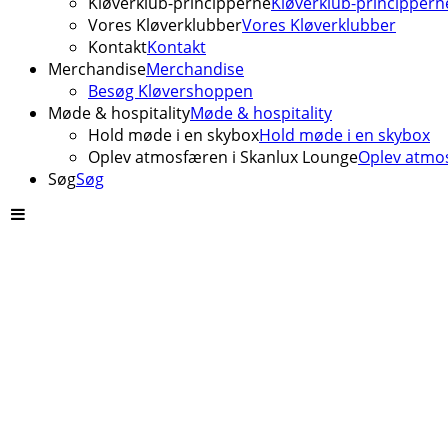
Kløverklub-principperne
Kløverklub-princippern
Vores Kløverklubber
Vores Kløverklubber
Kontakt
Kontakt
Merchandise
Merchandise
Besøg Kløvershoppen
Møde & hospitality
Møde & hospitality
Hold møde i en skybox
Hold møde i en skybox
Oplev atmosfæren i Skanlux Lounge
Oplev atmos
Søg
Søg