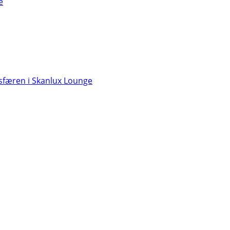
e
færen i Skanlux Lounge