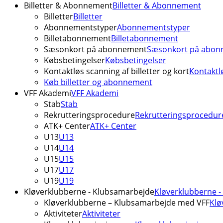
Billetter & Abonnement
Billetter & Abonnement
Billetter
Billetter
Abonnementstyper
Abonnementstyper
Billetabonnement
Billetabonnement
Sæsonkort på abonnement
Sæsonkort på abon
Købsbetingelser
Købsbetingelser
Kontaktløs scanning af billetter og kort
Kontaktlø
Køb billetter og abonnement
VFF Akademi
VFF Akademi
Stab
Stab
Rekrutteringsprocedure
Rekrutteringsprocedur
ATK+ Center
ATK+ Center
U13
U13
U14
U14
U15
U15
U17
U17
U19
U19
Kløverklubberne - Klubsamarbejde
Kløverklubberne 
Kløverklubberne – Klubsamarbejde med VFF
Klø
Aktiviteter
Aktiviteter