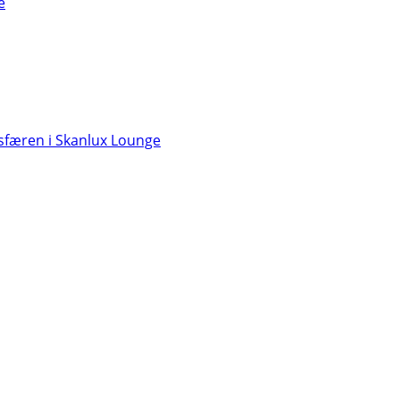
e
færen i Skanlux Lounge