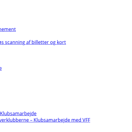
nement
s scanning af billetter og kort
e
- Klubsamarbejde
verklubberne – Klubsamarbejde med VFF