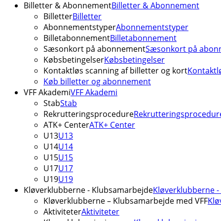
Billetter & Abonnement
Billetter & Abonnement
Billetter
Billetter
Abonnementstyper
Abonnementstyper
Billetabonnement
Billetabonnement
Sæsonkort på abonnement
Sæsonkort på abon
Købsbetingelser
Købsbetingelser
Kontaktløs scanning af billetter og kort
Kontaktlø
Køb billetter og abonnement
VFF Akademi
VFF Akademi
Stab
Stab
Rekrutteringsprocedure
Rekrutteringsprocedur
ATK+ Center
ATK+ Center
U13
U13
U14
U14
U15
U15
U17
U17
U19
U19
Kløverklubberne - Klubsamarbejde
Kløverklubberne 
Kløverklubberne – Klubsamarbejde med VFF
Klø
Aktiviteter
Aktiviteter