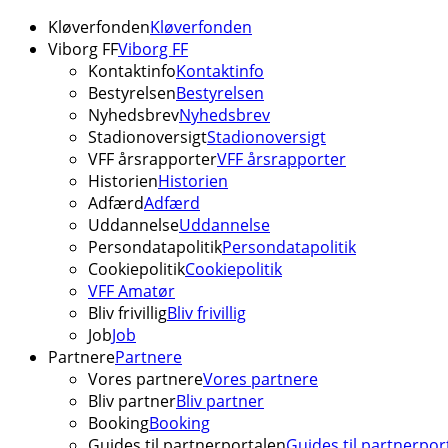
Kløverfonden
Kløverfonden
Viborg FF
Viborg FF
Kontaktinfo
Kontaktinfo
Bestyrelsen
Bestyrelsen
Nyhedsbrev
Nyhedsbrev
Stadionoversigt
Stadionoversigt
VFF årsrapporter
VFF årsrapporter
Historien
Historien
Adfærd
Adfærd
Uddannelse
Uddannelse
Persondatapolitik
Persondatapolitik
Cookiepolitik
Cookiepolitik
VFF Amatør
Bliv frivillig
Bliv frivillig
Job
Job
Partnere
Partnere
Vores partnere
Vores partnere
Bliv partner
Bliv partner
Booking
Booking
Guides til partnerportalen
Guides til partnerpor