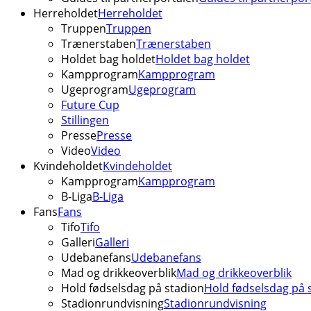
Herreholdet
Herreholdet
Truppen
Truppen
Trænerstaben
Trænerstaben
Holdet bag holdet
Holdet bag holdet
Kampprogram
Kampprogram
Ugeprogram
Ugeprogram
Future Cup
Stillingen
Presse
Presse
Video
Video
Kvindeholdet
Kvindeholdet
Kampprogram
Kampprogram
B-Liga
B-Liga
Fans
Fans
Tifo
Tifo
Galleri
Galleri
Udebanefans
Udebanefans
Mad og drikkeoverblik
Mad og drikkeoverblik
Hold fødselsdag på stadion
Hold fødselsdag på 
Stadionrundvisning
Stadionrundvisning