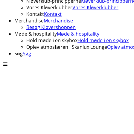
Kløverklub-principperne
Kløverklub-princippern
Vores Kløverklubber
Vores Kløverklubber
Kontakt
Kontakt
Merchandise
Merchandise
Besøg Kløvershoppen
Møde & hospitality
Møde & hospitality
Hold møde i en skybox
Hold møde i en skybox
Oplev atmosfæren i Skanlux Lounge
Oplev atmos
Søg
Søg