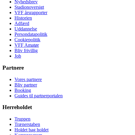
Nyhedsbrev
Stadionoversigt
VFF årsrapporter
Historien
Adfærd
Uddannelse
Persondatapolitik
Cookiepolitik
VFF Amatør
Bliv frivillig
Job
Partnere
Vores partnere
Bliv partner
Booking
Guides til partnerportalen
Herreholdet
Truppen
Trænerstaben
Holdet bag holdet