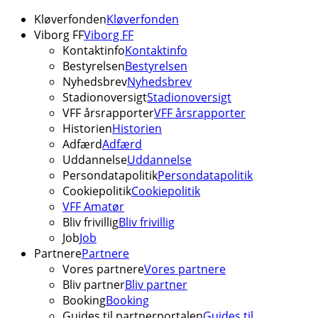
Kløverfonden
Kløverfonden
Viborg FF
Viborg FF
Kontaktinfo
Kontaktinfo
Bestyrelsen
Bestyrelsen
Nyhedsbrev
Nyhedsbrev
Stadionoversigt
Stadionoversigt
VFF årsrapporter
VFF årsrapporter
Historien
Historien
Adfærd
Adfærd
Uddannelse
Uddannelse
Persondatapolitik
Persondatapolitik
Cookiepolitik
Cookiepolitik
VFF Amatør
Bliv frivillig
Bliv frivillig
Job
Job
Partnere
Partnere
Vores partnere
Vores partnere
Bliv partner
Bliv partner
Booking
Booking
Guides til partnerportalen
Guides til