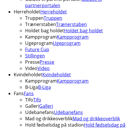
partnerportalen
Herreholdet
Herreholdet
Truppen
Truppen
Trænerstaben
Trænerstaben
Holdet bag holdet
Holdet bag holdet
Kampprogram
Kampprogram
Ugeprogram
Ugeprogram
Future Cup
Stillingen
Presse
Presse
Video
Video
Kvindeholdet
Kvindeholdet
Kampprogram
Kampprogram
B-Liga
B-Liga
Fans
Fans
Tifo
Tifo
Galleri
Galleri
Udebanefans
Udebanefans
Mad og drikkeoverblik
Mad og drikkeoverblik
Hold fødselsdag på stadion
Hold fødselsdag på