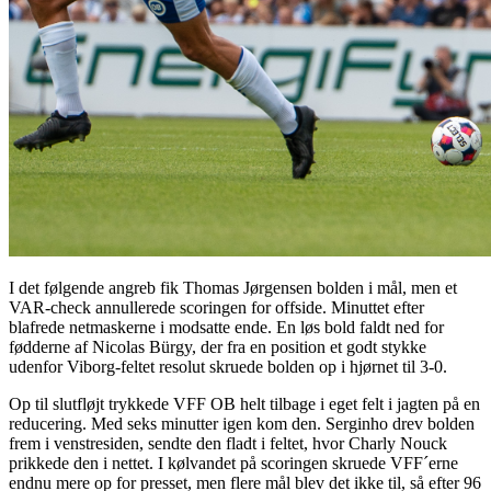
I det følgende angreb fik Thomas Jørgensen bolden i mål, men et
VAR-check annullerede scoringen for offside. Minuttet efter
blafrede netmaskerne i modsatte ende. En løs bold faldt ned for
fødderne af Nicolas Bürgy, der fra en position et godt stykke
udenfor Viborg-feltet resolut skruede bolden op i hjørnet til 3-0.
Op til slutfløjt trykkede VFF OB helt tilbage i eget felt i jagten på en
reducering. Med seks minutter igen kom den. Serginho drev bolden
frem i venstresiden, sendte den fladt i feltet, hvor Charly Nouck
prikkede den i nettet. I kølvandet på scoringen skruede VFF´erne
endnu mere op for presset, men flere mål blev det ikke til, så efter 96