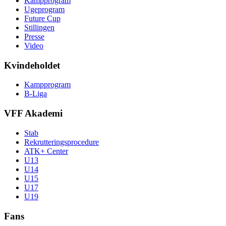
Kampprogram
Ugeprogram
Future Cup
Stillingen
Presse
Video
Kvindeholdet
Kampprogram
B-Liga
VFF Akademi
Stab
Rekrutteringsprocedure
ATK+ Center
U13
U14
U15
U17
U19
Fans