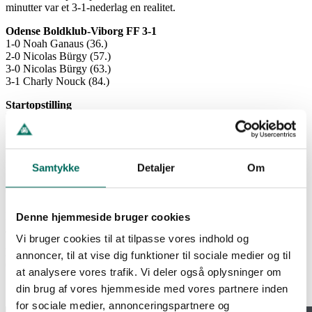
minutter var et 3-1-nederlag en realitet.
Odense Boldklub-Viborg FF 3-1
1-0 Noah Ganaus (36.)
2-0 Nicolas Bürgy (57.)
3-0 Nicolas Bürgy (63.)
3-1 Charly Nouck (84.)
Startopstilling
Lucas Lund-Manuel Mbom, Stipe Radic, Ivan Näsberg, Daniel
Anyembe-Thomas Jørgensen, Jeppe Grønning, Asker Beck-
Sami Jalal Karchoud, Anosike Ementa, Yonis Njoh
Indskiftninger
Samtykke
Detaljer
Om
Serginho for Sami Jalal Karchoud (58.)
Charly Nouck for Yonis Njoh (58.)
Srdjan Kuzmic for Daniel Anyembe (71.)
Mads Søndergaard for Asker Beck (71.)
Denne hjemmeside bruger cookies
Jakob Vester for Thomas Jørgensen (83.)
Vi bruger cookies til at tilpasse vores indhold og
Kort
annoncer, til at vise dig funktioner til sociale medier og til
Gult: Jeppe Grønning
at analysere vores trafik. Vi deler også oplysninger om
din brug af vores hjemmeside med vores partnere inden
for sociale medier, annonceringspartnere og