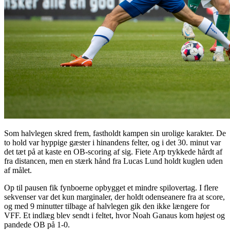
Som halvlegen skred frem, fastholdt kampen sin urolige karakter. De
to hold var hyppige gæster i hinandens felter, og i det 30. minut var
det tæt på at kaste en OB-scoring af sig. Fiete Arp trykkede hårdt af
fra distancen, men en stærk hånd fra Lucas Lund holdt kuglen uden
af målet.
Op til pausen fik fynboerne opbygget et mindre spilovertag. I flere
sekvenser var det kun marginaler, der holdt odenseanere fra at score,
og med 9 minutter tilbage af halvlegen gik den ikke længere for
VFF. Et indlæg blev sendt i feltet, hvor Noah Ganaus kom højest og
pandede OB på 1-0.