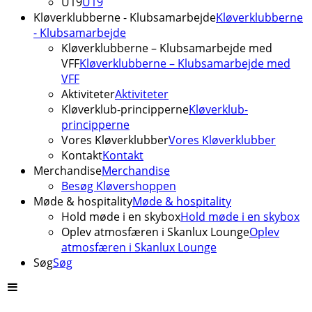
U19
U19
Kløverklubberne - Klubsamarbejde
Kløverklubberne
- Klubsamarbejde
Kløverklubberne – Klubsamarbejde med
VFF
Kløverklubberne – Klubsamarbejde med
VFF
Aktiviteter
Aktiviteter
Kløverklub-principperne
Kløverklub-
principperne
Vores Kløverklubber
Vores Kløverklubber
Kontakt
Kontakt
Merchandise
Merchandise
Besøg Kløvershoppen
Møde & hospitality
Møde & hospitality
Hold møde i en skybox
Hold møde i en skybox
Oplev atmosfæren i Skanlux Lounge
Oplev
atmosfæren i Skanlux Lounge
Søg
Søg