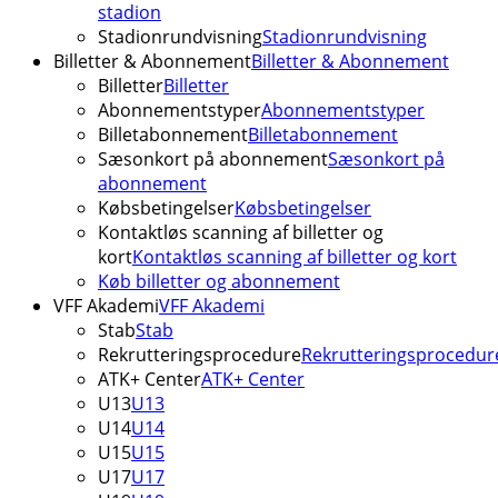
stadion
Stadionrundvisning
Stadionrundvisning
Billetter & Abonnement
Billetter & Abonnement
Billetter
Billetter
Abonnementstyper
Abonnementstyper
Billetabonnement
Billetabonnement
Sæsonkort på abonnement
Sæsonkort på
abonnement
Købsbetingelser
Købsbetingelser
Kontaktløs scanning af billetter og
kort
Kontaktløs scanning af billetter og kort
Køb billetter og abonnement
VFF Akademi
VFF Akademi
Stab
Stab
Rekrutteringsprocedure
Rekrutteringsprocedur
ATK+ Center
ATK+ Center
U13
U13
U14
U14
U15
U15
U17
U17