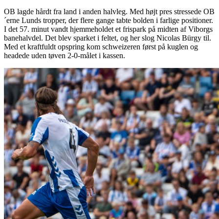
OB lagde hårdt fra land i anden halvleg. Med højt pres stressede OB
´erne Lunds tropper, der flere gange tabte bolden i farlige positioner.
I det 57. minut vandt hjemmeholdet et frispark på midten af Viborgs
banehalvdel. Det blev sparket i feltet, og her slog Nicolas Bürgy til.
Med et kraftfuldt opspring kom schweizeren først på kuglen og
headede uden tøven 2-0-målet i kassen.