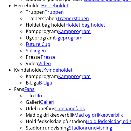
Herreholdet
Herreholdet
Truppen
Truppen
Trænerstaben
Trænerstaben
Holdet bag holdet
Holdet bag holdet
Kampprogram
Kampprogram
Ugeprogram
Ugeprogram
Future Cup
Stillingen
Presse
Presse
Video
Video
Kvindeholdet
Kvindeholdet
Kampprogram
Kampprogram
B-Liga
B-Liga
Fans
Fans
Tifo
Tifo
Galleri
Galleri
Udebanefans
Udebanefans
Mad og drikkeoverblik
Mad og drikkeoverblik
Hold fødselsdag på stadion
Hold fødselsdag på 
Stadionrundvisning
Stadionrundvisning