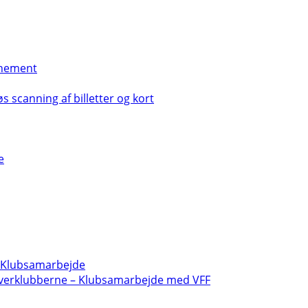
nement
s scanning af billetter og kort
e
- Klubsamarbejde
verklubberne – Klubsamarbejde med VFF