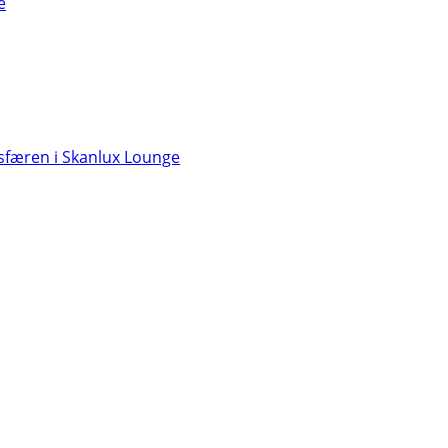
e
færen i Skanlux Lounge