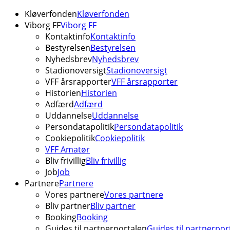
Kløverfonden
Kløverfonden
Viborg FF
Viborg FF
Kontaktinfo
Kontaktinfo
Bestyrelsen
Bestyrelsen
Nyhedsbrev
Nyhedsbrev
Stadionoversigt
Stadionoversigt
VFF årsrapporter
VFF årsrapporter
Historien
Historien
Adfærd
Adfærd
Uddannelse
Uddannelse
Persondatapolitik
Persondatapolitik
Cookiepolitik
Cookiepolitik
VFF Amatør
Bliv frivillig
Bliv frivillig
Job
Job
Partnere
Partnere
Vores partnere
Vores partnere
Bliv partner
Bliv partner
Booking
Booking
Guides til partnerportalen
Guides til partnerpor