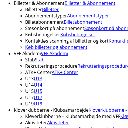
Billetter & Abonnement
Billetter & Abonnement
Billetter
Billetter
Abonnementstyper
Abonnementstyper
Billetabonnement
Billetabonnement
Sæsonkort på abonnement
Sæsonkort på abon
Købsbetingelser
Købsbetingelser
Kontaktløs scanning af billetter og kort
Kontaktlø
Køb billetter og abonnement
VFF Akademi
VFF Akademi
Stab
Stab
Rekrutteringsprocedure
Rekrutteringsprocedur
ATK+ Center
ATK+ Center
U13
U13
U14
U14
U15
U15
U17
U17
U19
U19
Kløverklubberne - Klubsamarbejde
Kløverklubberne 
Kløverklubberne – Klubsamarbejde med VFF
Klø
Aktiviteter
Aktiviteter