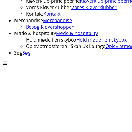
Kløverklub-principperne
Kløverklub-princippern
Vores Kløverklubber
Vores Kløverklubber
Kontakt
Kontakt
Merchandise
Merchandise
Besøg Kløvershoppen
Møde & hospitality
Møde & hospitality
Hold møde i en skybox
Hold møde i en skybox
Oplev atmosfæren i Skanlux Lounge
Oplev atmos
Søg
Søg