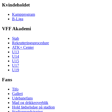
Kvindeholdet
Kampprogram
B-Liga
VFF Akademi
Stab
Rekrutteringsprocedure
ATK+ Center
U13
U14
U15
U17
U19
Fans
Tifo
Galleri
Udebanefans
Mad og drikkeoverblik
Hold fødselsdag på stadion
Stadionrundvisning