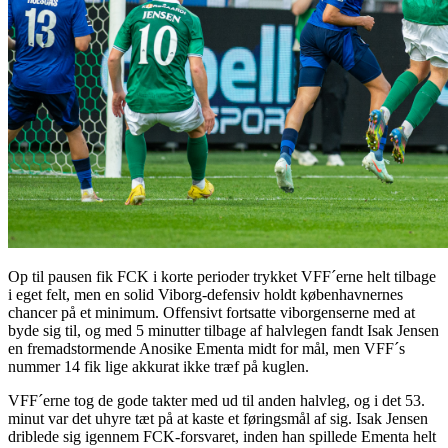
Op til pausen fik FCK i korte perioder trykket VFF´erne helt tilbage
i eget felt, men en solid Viborg-defensiv holdt københavnernes
chancer på et minimum. Offensivt fortsatte viborgenserne med at
byde sig til, og med 5 minutter tilbage af halvlegen fandt Isak Jensen
en fremadstormende Anosike Ementa midt for mål, men VFF´s
nummer 14 fik lige akkurat ikke træf på kuglen.
VFF´erne tog de gode takter med ud til anden halvleg, og i det 53.
minut var det uhyre tæt på at kaste et føringsmål af sig. Isak Jensen
driblede sig igennem FCK-forsvaret, inden han spillede Ementa helt