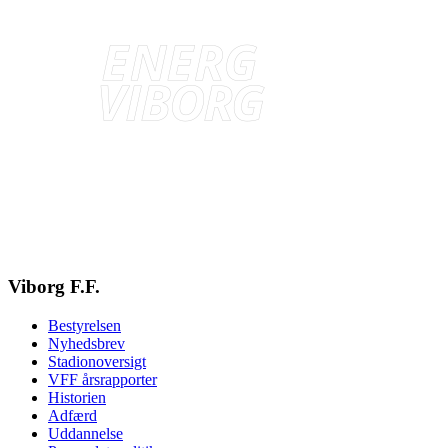
Viborg F.F.
Bestyrelsen
Nyhedsbrev
Stadionoversigt
VFF årsrapporter
Historien
Adfærd
Uddannelse