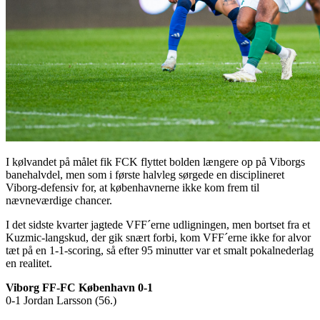
I kølvandet på målet fik FCK flyttet bolden længere op på Viborgs
banehalvdel, men som i første halvleg sørgede en disciplineret
Viborg-defensiv for, at københavnerne ikke kom frem til
nævneværdige chancer.
I det sidste kvarter jagtede VFF´erne udligningen, men bortset fra et
Kuzmic-langskud, der gik snært forbi, kom VFF´erne ikke for alvor
tæt på en 1-1-scoring, så efter 95 minutter var et smalt pokalnederlag
en realitet.
Viborg FF-FC København 0-1
0-1 Jordan Larsson (56.)