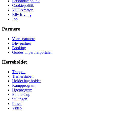
Persondatapolitik
Cookiepolitik
VFF Amatør
Bliv frivillig
Job
Partnere
Vores partnere
Bliv partner
Booking
Guides til partnerportalen
Herreholdet
Truppen
Trænerstaben
Holdet bag holdet
Kampprogram
Ugeprogram
Future Cup
Stillingen
Presse
Video