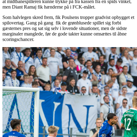
at midtbanespilleren kunne trykke på fra kassen fra en spids vinkel,
men Diant Ramaj fik hænderne på i FCK-målet.
Som halvlegen skred frem, fik Poulsens tropper gradvist opbygget et
spilovertag. Gang på gang fik de grønblusede spillet sig forbi
gæsternes pres og sat sig selv i lovende situationer, men de sidste
marginaler manglede, før de gode takter kunne omsættes til åbne
scoringschancer.