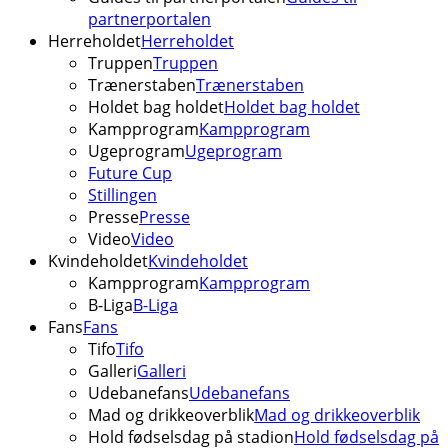
partnerportalen
Herreholdet
Herreholdet
Truppen
Truppen
Trænerstaben
Trænerstaben
Holdet bag holdet
Holdet bag holdet
Kampprogram
Kampprogram
Ugeprogram
Ugeprogram
Future Cup
Stillingen
Presse
Presse
Video
Video
Kvindeholdet
Kvindeholdet
Kampprogram
Kampprogram
B-Liga
B-Liga
Fans
Fans
Tifo
Tifo
Galleri
Galleri
Udebanefans
Udebanefans
Mad og drikkeoverblik
Mad og drikkeoverblik
Hold fødselsdag på stadion
Hold fødselsdag på