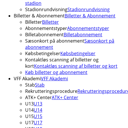
stadion
Stadionrundvisning
Stadionrundvisning
Billetter & Abonnement
Billetter & Abonnement
Billetter
Billetter
Abonnementstyper
Abonnementstyper
Billetabonnement
Billetabonnement
Sæsonkort på abonnement
Sæsonkort på
abonnement
Købsbetingelser
Købsbetingelser
Kontaktløs scanning af billetter og
kort
Kontaktløs scanning af billetter og kort
Køb billetter og abonnement
VFF Akademi
VFF Akademi
Stab
Stab
Rekrutteringsprocedure
Rekrutteringsprocedur
ATK+ Center
ATK+ Center
U13
U13
U14
U14
U15
U15
U17
U17