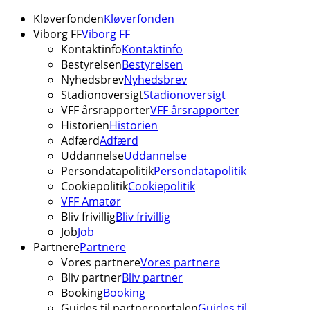
Kløverfonden
Kløverfonden
Viborg FF
Viborg FF
Kontaktinfo
Kontaktinfo
Bestyrelsen
Bestyrelsen
Nyhedsbrev
Nyhedsbrev
Stadionoversigt
Stadionoversigt
VFF årsrapporter
VFF årsrapporter
Historien
Historien
Adfærd
Adfærd
Uddannelse
Uddannelse
Persondatapolitik
Persondatapolitik
Cookiepolitik
Cookiepolitik
VFF Amatør
Bliv frivillig
Bliv frivillig
Job
Job
Partnere
Partnere
Vores partnere
Vores partnere
Bliv partner
Bliv partner
Booking
Booking
Guides til partnerportalen
Guides til