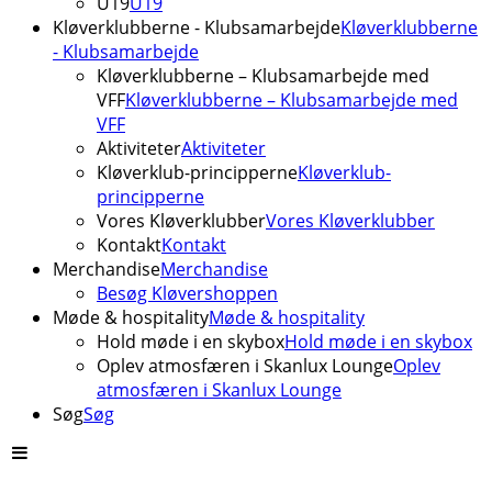
U19
U19
Kløverklubberne - Klubsamarbejde
Kløverklubberne
- Klubsamarbejde
Kløverklubberne – Klubsamarbejde med
VFF
Kløverklubberne – Klubsamarbejde med
VFF
Aktiviteter
Aktiviteter
Kløverklub-principperne
Kløverklub-
principperne
Vores Kløverklubber
Vores Kløverklubber
Kontakt
Kontakt
Merchandise
Merchandise
Besøg Kløvershoppen
Møde & hospitality
Møde & hospitality
Hold møde i en skybox
Hold møde i en skybox
Oplev atmosfæren i Skanlux Lounge
Oplev
atmosfæren i Skanlux Lounge
Søg
Søg