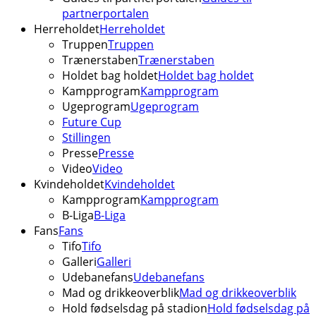
partnerportalen
Herreholdet
Herreholdet
Truppen
Truppen
Trænerstaben
Trænerstaben
Holdet bag holdet
Holdet bag holdet
Kampprogram
Kampprogram
Ugeprogram
Ugeprogram
Future Cup
Stillingen
Presse
Presse
Video
Video
Kvindeholdet
Kvindeholdet
Kampprogram
Kampprogram
B-Liga
B-Liga
Fans
Fans
Tifo
Tifo
Galleri
Galleri
Udebanefans
Udebanefans
Mad og drikkeoverblik
Mad og drikkeoverblik
Hold fødselsdag på stadion
Hold fødselsdag på