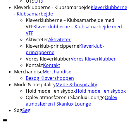
U19
U19
Kløverklubberne - Klubsamarbejde
Kløverklubberne
- Klubsamarbejde
Kløverklubberne – Klubsamarbejde med
VFF
Kløverklubberne – Klubsamarbejde med
VFF
Aktiviteter
Aktiviteter
Kløverklub-principperne
Kløverklub-
principperne
Vores Kløverklubber
Vores Kløverklubber
Kontakt
Kontakt
Merchandise
Merchandise
Besøg Kløvershoppen
Møde & hospitality
Møde & hospitality
Hold møde i en skybox
Hold møde i en skybox
Oplev atmosfæren i Skanlux Lounge
Oplev
atmosfæren i Skanlux Lounge
Søg
Søg