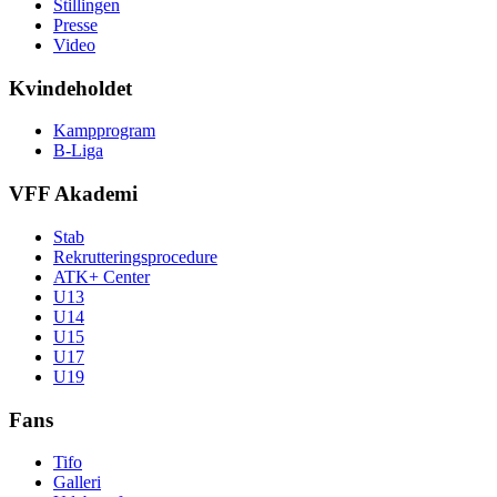
Stillingen
Presse
Video
Kvindeholdet
Kampprogram
B-Liga
VFF Akademi
Stab
Rekrutteringsprocedure
ATK+ Center
U13
U14
U15
U17
U19
Fans
Tifo
Galleri