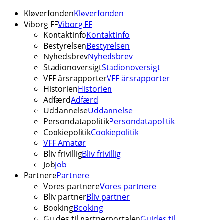
Kløverfonden
Kløverfonden
Viborg FF
Viborg FF
Kontaktinfo
Kontaktinfo
Bestyrelsen
Bestyrelsen
Nyhedsbrev
Nyhedsbrev
Stadionoversigt
Stadionoversigt
VFF årsrapporter
VFF årsrapporter
Historien
Historien
Adfærd
Adfærd
Uddannelse
Uddannelse
Persondatapolitik
Persondatapolitik
Cookiepolitik
Cookiepolitik
VFF Amatør
Bliv frivillig
Bliv frivillig
Job
Job
Partnere
Partnere
Vores partnere
Vores partnere
Bliv partner
Bliv partner
Booking
Booking
Guides til partnerportalen
Guides til