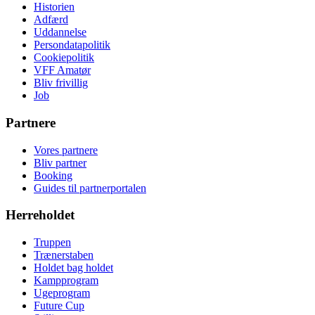
Historien
Adfærd
Uddannelse
Persondatapolitik
Cookiepolitik
VFF Amatør
Bliv frivillig
Job
Partnere
Vores partnere
Bliv partner
Booking
Guides til partnerportalen
Herreholdet
Truppen
Trænerstaben
Holdet bag holdet
Kampprogram
Ugeprogram
Future Cup