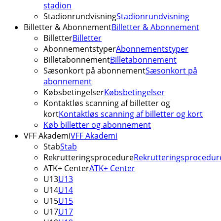
stadion
Stadionrundvisning
Stadionrundvisning
Billetter & Abonnement
Billetter & Abonnement
Billetter
Billetter
Abonnementstyper
Abonnementstyper
Billetabonnement
Billetabonnement
Sæsonkort på abonnement
Sæsonkort på
abonnement
Købsbetingelser
Købsbetingelser
Kontaktløs scanning af billetter og
kort
Kontaktløs scanning af billetter og kort
Køb billetter og abonnement
VFF Akademi
VFF Akademi
Stab
Stab
Rekrutteringsprocedure
Rekrutteringsprocedur
ATK+ Center
ATK+ Center
U13
U13
U14
U14
U15
U15
U17
U17