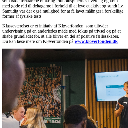
som både forklarede omkring fodboldspillernes hverdag og kom
med gode råd til deltagerne i forhold til at leve et aktivt og sundt liv.
Samtidig var der også mulighed for at få lavet målinger i forskellige
former af fysiske tests.
Klasseværelset er et initiativ af Kløverfonden, som tilbyder
undervisning på en anderledes måde med fokus på trivsel og på at
skabe grundladet for, at alle bliver en del af positive fællesskaber.
Du kan læse mere om Kløverfonden på
www.kloverfonden.dk