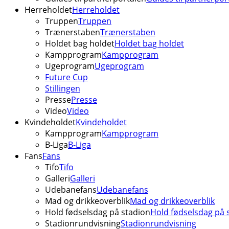
Herreholdet
Herreholdet
Truppen
Truppen
Trænerstaben
Trænerstaben
Holdet bag holdet
Holdet bag holdet
Kampprogram
Kampprogram
Ugeprogram
Ugeprogram
Future Cup
Stillingen
Presse
Presse
Video
Video
Kvindeholdet
Kvindeholdet
Kampprogram
Kampprogram
B-Liga
B-Liga
Fans
Fans
Tifo
Tifo
Galleri
Galleri
Udebanefans
Udebanefans
Mad og drikkeoverblik
Mad og drikkeoverblik
Hold fødselsdag på stadion
Hold fødselsdag på 
Stadionrundvisning
Stadionrundvisning