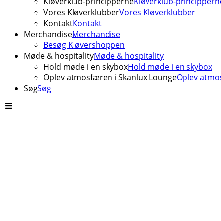
Kløverklub-principperne
Kløverklub-princippern
Vores Kløverklubber
Vores Kløverklubber
Kontakt
Kontakt
Merchandise
Merchandise
Besøg Kløvershoppen
Møde & hospitality
Møde & hospitality
Hold møde i en skybox
Hold møde i en skybox
Oplev atmosfæren i Skanlux Lounge
Oplev atmos
Søg
Søg