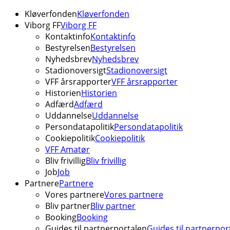
Kløverfonden
Kløverfonden
Viborg FF
Viborg FF
Kontaktinfo
Kontaktinfo
Bestyrelsen
Bestyrelsen
Nyhedsbrev
Nyhedsbrev
Stadionoversigt
Stadionoversigt
VFF årsrapporter
VFF årsrapporter
Historien
Historien
Adfærd
Adfærd
Uddannelse
Uddannelse
Persondatapolitik
Persondatapolitik
Cookiepolitik
Cookiepolitik
VFF Amatør
Bliv frivillig
Bliv frivillig
Job
Job
Partnere
Partnere
Vores partnere
Vores partnere
Bliv partner
Bliv partner
Booking
Booking
Guides til partnerportalen
Guides til partnerpor