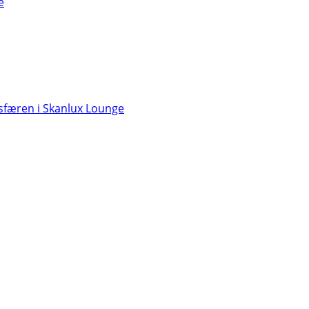
e
færen i Skanlux Lounge