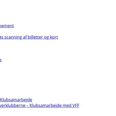
nement
s scanning af billetter og kort
e
- Klubsamarbejde
verklubberne – Klubsamarbejde med VFF