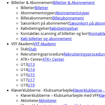
Billetter & Abonnement
Billetter & Abonnement
Billetter
Billetter
Abonnementstyper
Abonnementstyper
Billetabonnement
Billetabonnement
Sæsonkort på abonnement
Sæsonkort på abon
Købsbetingelser
Købsbetingelser
Kontaktløs scanning af billetter og kort
Kontaktlø
Køb billetter og abonnement
VFF Akademi
VFF Akademi
Stab
Stab
Rekrutteringsprocedure
Rekrutteringsprocedur
ATK+ Center
ATK+ Center
U13
U13
U14
U14
U15
U15
U17
U17
U19
U19
Kløverklubberne - Klubsamarbejde
Kløverklubberne 
Kløverklubberne – Klubsamarbejde med VFF
Klø
Aktiviteter
Aktiviteter