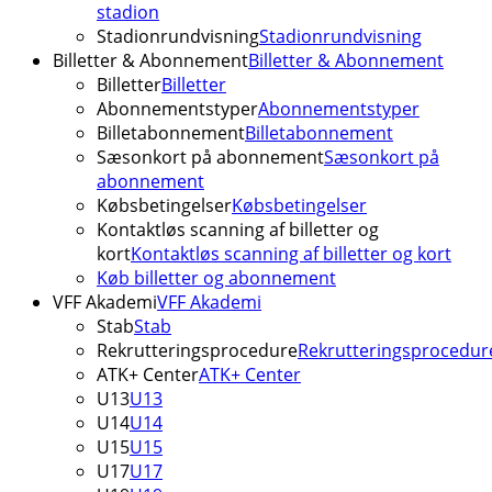
stadion
Stadionrundvisning
Stadionrundvisning
Billetter & Abonnement
Billetter & Abonnement
Billetter
Billetter
Abonnementstyper
Abonnementstyper
Billetabonnement
Billetabonnement
Sæsonkort på abonnement
Sæsonkort på
abonnement
Købsbetingelser
Købsbetingelser
Kontaktløs scanning af billetter og
kort
Kontaktløs scanning af billetter og kort
Køb billetter og abonnement
VFF Akademi
VFF Akademi
Stab
Stab
Rekrutteringsprocedure
Rekrutteringsprocedur
ATK+ Center
ATK+ Center
U13
U13
U14
U14
U15
U15
U17
U17