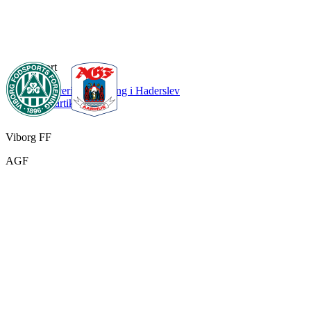
Sport
Chancerig nulløsning i Haderslev
Læs artikel
Viborg FF
AGF