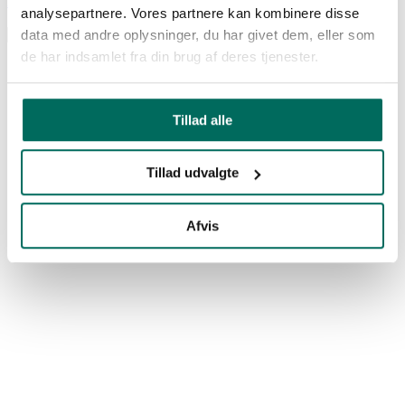
Køb billet
analysepartnere. Vores partnere kan kombinere disse
Seneste
|
Sport
|
Partner
|
Akademi
|
Ansvarlighed
|
Fans
|
Øvrigt
|
Læs alle
data med andre oplysninger, du har givet dem, eller som
de har indsamlet fra din brug af deres tjenester.
Tillad alle
Tillad udvalgte
Afvis