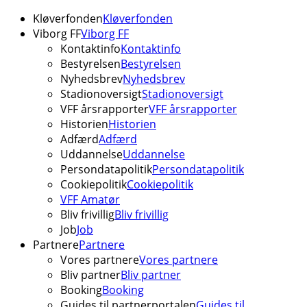
Kløverfonden
Kløverfonden
Viborg FF
Viborg FF
Kontaktinfo
Kontaktinfo
Bestyrelsen
Bestyrelsen
Nyhedsbrev
Nyhedsbrev
Stadionoversigt
Stadionoversigt
VFF årsrapporter
VFF årsrapporter
Historien
Historien
Adfærd
Adfærd
Uddannelse
Uddannelse
Persondatapolitik
Persondatapolitik
Cookiepolitik
Cookiepolitik
VFF Amatør
Bliv frivillig
Bliv frivillig
Job
Job
Partnere
Partnere
Vores partnere
Vores partnere
Bliv partner
Bliv partner
Booking
Booking
Guides til partnerportalen
Guides til