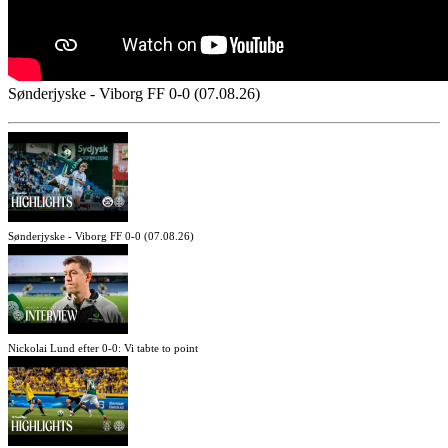
Sønderjyske - Viborg FF 0-0 (07.08.26)
Sønderjyske - Viborg FF 0-0 (07.08.26)
Nickolai Lund efter 0-0: Vi tabte to point