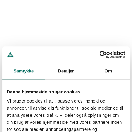
Samtykke
Detaljer
Om
Denne hjemmeside bruger cookies
Vi bruger cookies til at tilpasse vores indhold og
Fredag D. 14/8 KL. 19:00
Ansvarlighed
annoncer, til at vise dig funktioner til sociale medier og til
at analysere vores trafik. Vi deler også oplysninger om
Energi Viborg Arena
Viborg FF samler sit arbejde med ansvarlighed
din brug af vores hjemmeside med vores partnere inden
Læs artikel
D
T
M
S
for sociale medier, annonceringspartnere og