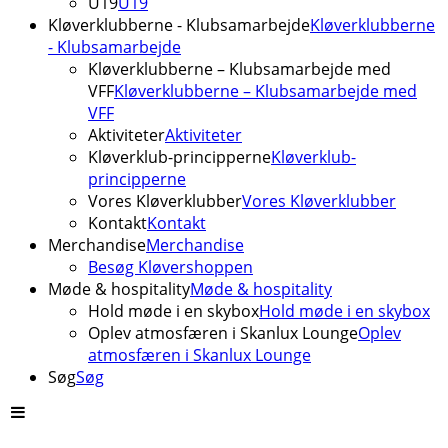
U19
U19
Kløverklubberne - Klubsamarbejde
Kløverklubberne
- Klubsamarbejde
Kløverklubberne – Klubsamarbejde med
VFF
Kløverklubberne – Klubsamarbejde med
VFF
Aktiviteter
Aktiviteter
Kløverklub-principperne
Kløverklub-
principperne
Vores Kløverklubber
Vores Kløverklubber
Kontakt
Kontakt
Merchandise
Merchandise
Besøg Kløvershoppen
Møde & hospitality
Møde & hospitality
Hold møde i en skybox
Hold møde i en skybox
Oplev atmosfæren i Skanlux Lounge
Oplev
atmosfæren i Skanlux Lounge
Søg
Søg