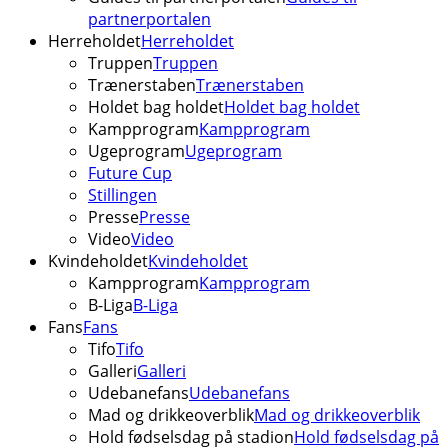
partnerportalen
Herreholdet
Herreholdet
Truppen
Truppen
Trænerstaben
Trænerstaben
Holdet bag holdet
Holdet bag holdet
Kampprogram
Kampprogram
Ugeprogram
Ugeprogram
Future Cup
Stillingen
Presse
Presse
Video
Video
Kvindeholdet
Kvindeholdet
Kampprogram
Kampprogram
B-Liga
B-Liga
Fans
Fans
Tifo
Tifo
Galleri
Galleri
Udebanefans
Udebanefans
Mad og drikkeoverblik
Mad og drikkeoverblik
Hold fødselsdag på stadion
Hold fødselsdag på